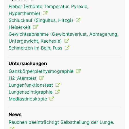
(Brustfell). Der feine Spalt zwischen ist mit einer
Fieber (Erhöhte Temperatur, Pyrexie,
geringen Menge Flüssigkeit gefüllt, sodass sich die
Hyperthermie)
Lunge beim Atmen reibungslos dehnen und
Schluckauf (Singultus, Hitzgi)
zusammenziehen kann.
Heiserkeit
Gewichtsabnahme (Gewichtsverlust, Abmagerung,
Untergewicht, Kachexie)
Schmerzen im Bein, Fuss
Untersuchungen
Ganzkörperplethysmographie
H2-Atemtest
Lungenfunktionstest
Lungenszintigraphie
Lunge Frau
Lunge Mann
Mediastinoskopie
News
Rauchen beeinträchtigt Selbstheilung der Lunge.