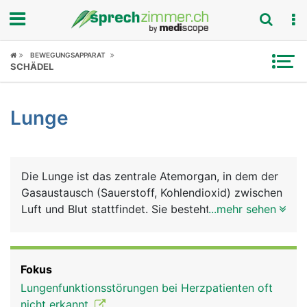
Fokus
BEWEGUNGSAPPARAT
SCHÄDEL
Krankheitsbilder
Lunge
Symptome
Untersuchungen
Die Lunge ist das zentrale Atemorgan, in dem der
News
Gasaustausch (Sauerstoff, Kohlendioxid) zwischen
Luft und Blut stattfindet. Sie besteht aus einem
...mehr sehen
Ratgeber
rechten und einem linken Lungenflügel, die
zusammen mit dem Herz, den grossen
Rubriken
Blutgefässen (Aorta, Hohlvenen), der Luftröhre,
Fokus
der Speiseröhre und verschiedene Nerven in der
Lungenfunktionsstörungen bei Herzpatienten oft
Brusthöhle liegen. Geschützt werden die
nicht erkannt