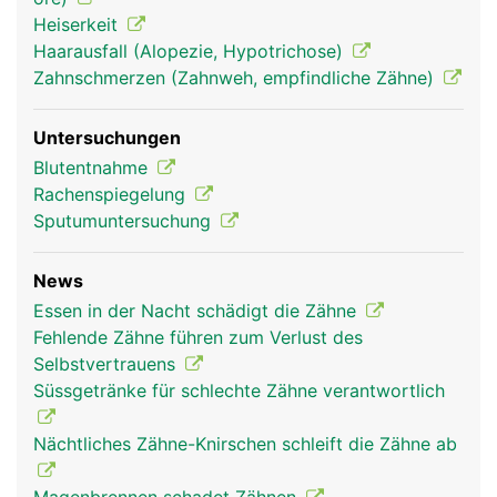
die über die Wurzelkanäle in die Zahnhöhle
Heiserkeit
gelangen. Der Zahnfleischrand ist nicht mit dem
Haarausfall (Alopezie, Hypotrichose)
Zahnschmelz verwachsen, sondern erst mit der
Zahnschmerzen (Zahnweh, empfindliche Zähne)
tiefer liegenden Wurzelhaut, wodurch sich im
Bereich des Zahnhalses eine natürliche
Untersuchungen
Zahnfleischtasche bildet, die normalerweise
Blutentnahme
maximal zwei bis drei Millimeter tief ist.
Rachenspiegelung
Sputumuntersuchung
News
Essen in der Nacht schädigt die Zähne
Fehlende Zähne führen zum Verlust des
Selbstvertrauens
Süssgetränke für schlechte Zähne verantwortlich
Nächtliches Zähne-Knirschen schleift die Zähne ab