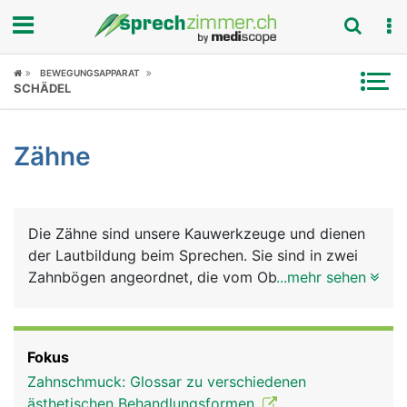
Fokus
BEWEGUNGSAPPARAT
SCHÄDEL
Krankheitsbilder
Zähne
Symptome
Untersuchungen
Die Zähne sind unsere Kauwerkzeuge und dienen
News
der Lautbildung beim Sprechen. Sie sind in zwei
Zahnbögen angeordnet, die vom Oberkiefer- und
...mehr sehen
Ratgeber
vom Unterkiefer getragen werden. Jeder Mensch
hat im Leben zwei natürliche Zahnsätze (Gebisse):
Rubriken
Das Milchgebiss aus 20 Milchzähnen, das im
Fokus
mittleren Kindesalter vom bleibenden Gebiss
Zahnschmuck: Glossar zu verschiedenen
ersetzt wird, das aus 32 Zähnen besteht: auf jeder
ästhetischen Behandlungsformen