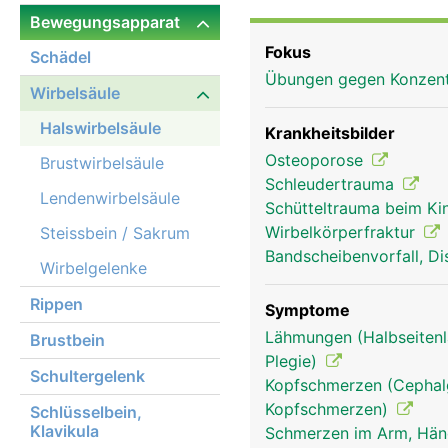
Bewegungsapparat
Fokus
Schädel
Übungen gegen Konzent
Wirbelsäule
Halswirbelsäule
Krankheitsbilder
Osteoporose
Brustwirbelsäule
Schleudertrauma
Lendenwirbelsäule
Schütteltrauma beim K
Wirbelkörperfraktur
Steissbein / Sakrum
Bandscheibenvorfall, Di
Wirbelgelenke
Rippen
Symptome
Lähmungen (Halbseitenl
Brustbein
Plegie)
Halswirbelsäule Frau
Schultergelenk
Kopfschmerzen (Cephalg
Kopfschmerzen)
Schlüsselbein,
Klavikula
Schmerzen im Arm, Hä