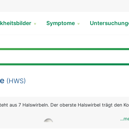
kheitsbilder
Symptome
Untersuchun
le
(HWS)
teht aus 7 Halswirbeln. Der oberste Halswirbel trägt den K
...m