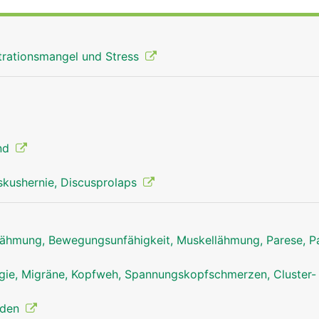
rationsmangel und Stress
ind
skushernie, Discusprolaps
ähmung, Bewegungsunfähigkeit, Muskellähmung, Parese, Pa
Halswirbelsäule Mann
ie, Migräne, Kopfweh, Spannungskopfschmerzen, Cluster-
nden