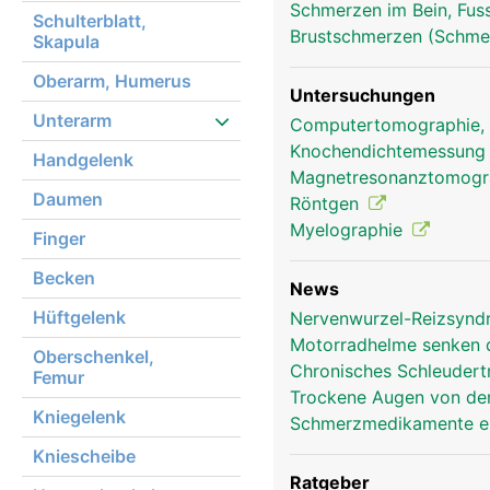
Schmerzen im Bein, Fus
Schulterblatt,
Brustschmerzen (Schmer
Skapula
Oberarm, Humerus
Untersuchungen
Unterarm
Computertomographie,
Knochendichtemessun
Handgelenk
Magnetresonanztomog
Daumen
Röntgen
Myelographie
Finger
Becken
News
Hüftgelenk
Nervenwurzel-Reizsyndr
Motorradhelme senken d
Oberschenkel,
Chronisches Schleudertr
Femur
Trockene Augen von der
Kniegelenk
Schmerzmedikamente er
Kniescheibe
Ratgeber