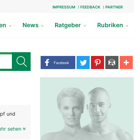
IMPRESSUM
FEEDBACK
PARTNER
gen
News
Ratgeber
Rubriken
Share buttons
Facebook
opf und
ehr sehen