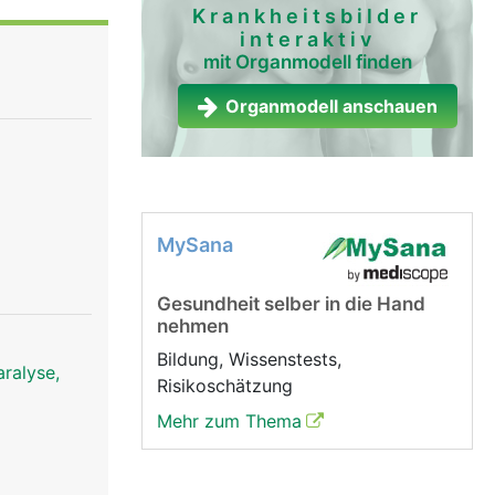
Krankheitsbilder
interaktiv
mit Organmodell finden
Organmodell anschauen
MySana
Gesundheit selber in die Hand
nehmen
Bildung, Wissenstests,
ralyse,
Risikoschätzung
Mehr zum Thema