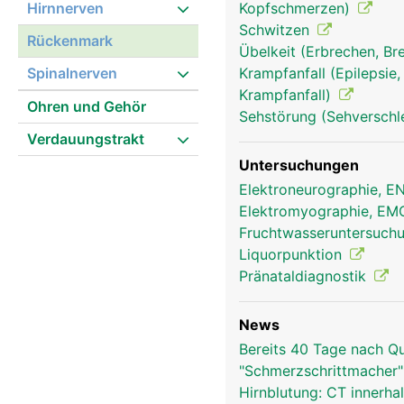
Hirnnerven
Kopfschmerzen)
Schwitzen
Rückenmark
Übelkeit (Erbrechen, Br
Spinalnerven
Krampfanfall (Epilepsie,
Krampfanfall)
Ohren und Gehör
Sehstörung (Sehversch
Verdauungstrakt
rückenmark frau
Untersuchungen
Elektroneurographie, 
Elektromyographie, E
Fruchtwasseruntersuch
Liquorpunktion
Pränataldiagnostik
News
Bereits 40 Tage nach 
"Schmerzschrittmacher
Hirnblutung: CT innerha