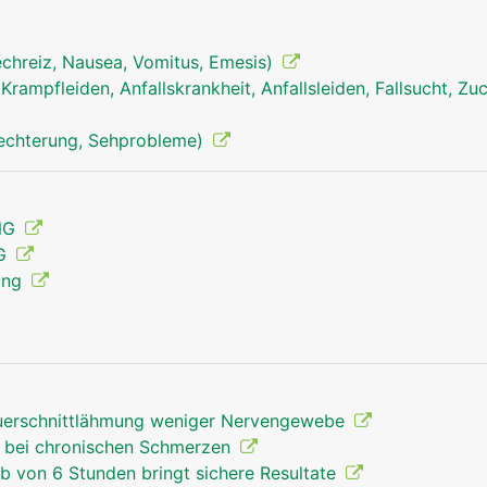
echreiz, Nausea, Vomitus, Emesis)
 Krampfleiden, Anfallskrankheit, Anfallsleiden, Fallsucht, Z
lechterung, Sehprobleme)
rückenmark mann
ENG
MG
ung
Querschnittlähmung weniger Nervengewebe
" bei chronischen Schmerzen
lb von 6 Stunden bringt sichere Resultate