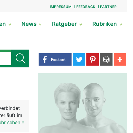
IMPRESSUM
FEEDBACK
PARTNER
gen
News
Ratgeber
Rubriken
Share buttons
Facebook
verbindet
erläuft im
en
ehr sehen
zum