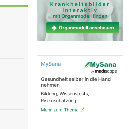
sieht
Krankheitsbilder
interaktiv
Das
mit Organmodell finden
e
rvenzellen
Organmodell anschauen
uptsächlich
gkeit
 Haut,
egende
MySana
Gesundheit selber in die Hand
nehmen
Bildung, Wissenstests,
Risikoschätzung
Mehr zum Thema