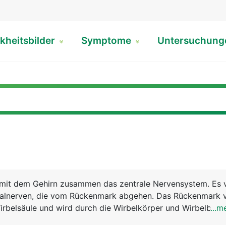
kheitsbilder
Symptome
Untersuchun
mit dem Gehirn zusammen das zentrale Nervensystem. Es 
nalnerven, die vom Rückenmark abgehen. Das Rückenmark v
rbelsäule und wird durch die Wirbelkörper und Wirbelbög
...m
m verlängerten Mark unterhalb der Schädelbasis bis hinab 