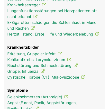
wird die Luft erwärmt, angefeuchtet und gereinigt.
Krankheitserreger
Dies erfolgt über die gut durchbluteten
Lungenfunktionsstörungen bei Herzpatienten oft
Schleimhäute der Atemwege, die mit feinsten
nicht erkannt
Flimmerhärchen ausgestattet sind. Je kälter die
E-Zigaretten schädigen die Schleimhaut in Mund
Luft, desto stärker wird die Schleimhaut zur
und Rachen
Erwärmung durchblutet. Die Schleimhaut fängt
Herzstillstand: Erste Hilfe und Wiederbelebung
ausserdem kleinste eingeatmete Partikel ab (z.B.
Staub, Pollen, Bakterien) und die beweglichen
Flimmerhärchen transportieren den Schleim zurück
Krankheitsbilder
in den Rachen wo er entweder geschluckt oder
Erkältung, Grippaler Infekt
ausgehustet wird. Zusätzlich zur Reinigung wird
Kehlkopfkrebs, Larynxkarzinom
die Atemluft durch die Schleimhaut angefeuchtet.
Riechstörung und Schmeckstörung
Flimmerhärchen und Schleimhaut sind sehr
Grippe, Influenza
empfindlich und werden durch Reize wie Rauchen,
Cystische Fibrose (CF), Mukoviszidose
Luftverschmutzung oder chronische Entzündungen
dauerhaft geschädigt.
Symptome
Gelenkschmerzen (Arthralgie)
Angst (Furcht, Panik, Angststörungen,
Panikattacke)