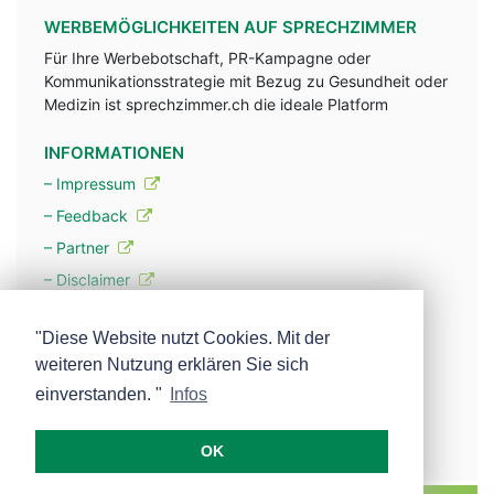
WERBEMÖGLICHKEITEN AUF SPRECHZIMMER
Für Ihre Werbebotschaft, PR-Kampagne oder
Kommunikationsstrategie mit Bezug zu Gesundheit oder
Medizin ist sprechzimmer.ch die ideale Platform
INFORMATIONEN
– Impressum
– Feedback
– Partner
– Disclaimer
– Datenschutzerklärung / Privacy Policy
"Diese Website nutzt Cookies. Mit der
weiteren Nutzung erklären Sie sich
– Werbung
einverstanden. "
Infos
– Mehr über unsere Experten
OK