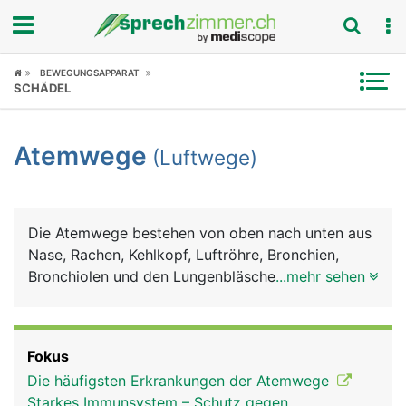
Fokus
BEWEGUNGSAPPARAT
SCHÄDEL
Krankheitsbilder
Atemwege
(Luftwege)
Symptome
Untersuchungen
Die Atemwege bestehen von oben nach unten aus
News
Nase, Rachen, Kehlkopf, Luftröhre, Bronchien,
Bronchiolen und den Lungenbläschen, in denen der
...mehr sehen
Ratgeber
Gasaustausch (Sauerstoff, Kohlendioxid) zwischen
Luft und Blut stattfinden. Bis zum Beginn der
Rubriken
Luftröhre werden die Atemwege als obere
Fokus
Atemwege bezeichnet, von der Luftröhre abwärts
Die häufigsten Erkrankungen der Atemwege
als untere Atemwege. Auf dem Weg zur Lunge
Starkes Immunsystem – Schutz gegen