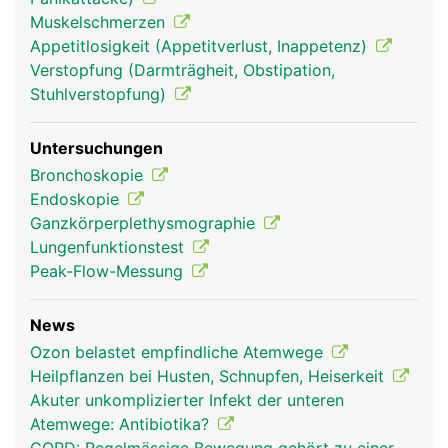
Muskelschmerzen
Appetitlosigkeit (Appetitverlust, Inappetenz)
Verstopfung (Darmträgheit, Obstipation,
Stuhlverstopfung)
Untersuchungen
Atemwege Frau
Atemwege Mann
Atemwege Mann
Bronchoskopie
Kopf Links
Endoskopie
Ganzkörperplethysmographie
Lungenfunktionstest
Peak-Flow-Messung
News
Ozon belastet empfindliche Atemwege
Heilpflanzen bei Husten, Schnupfen, Heiserkeit
Akuter unkomplizierter Infekt der unteren
Atemwege Frau
Atemwege: Antibiotika?
Kopf Links