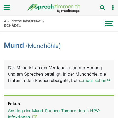
Fokus
BEWEGUNGSAPPARAT
SCHÄDEL
Krankheitsbilder
Mund
(Mundhöhle)
Symptome
Untersuchungen
Der Mund ist an der Verdauung, an der Atmung
News
und am Sprechen beteiligt. In der Mundhöhle, die
hinten in den Rachen übergeht, befinden sich die
...mehr sehen
Ratgeber
Zähne und die Zunge. Die gesamte Mundhöhle ist
von einer Schleimhaut ausgekleidet, die im Bereich
Rubriken
der Zähne das Zahnfleisch bildet. Sie wird von den
Fokus
Speicheldrüsen und Schleimzellen der
Anstieg der Mund-Rachen-Tumore durch HPV-
Mundschleimhaut ständig feucht gehalten. Den
Infektionen