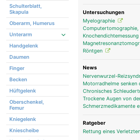
Schulterblatt,
Skapula
Untersuchungen
Myelographie
Oberarm, Humerus
Computertomographie,
Unterarm
Knochendichtemessun
Magnetresonanztomog
Handgelenk
Röntgen
Daumen
News
Finger
Nervenwurzel-Reizsyndr
Becken
Motorradhelme senken d
Hüftgelenk
Chronisches Schleudertr
Trockene Augen von der
Oberschenkel,
Schmerzmedikamente er
Femur
Kniegelenk
Ratgeber
Kniescheibe
Rettung eines Verletzte