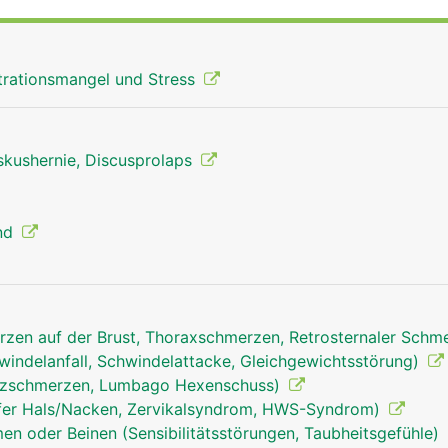
rationsmangel und Stress
skushernie, Discusprolaps
ind
zen auf der Brust, Thoraxschmerzen, Retrosternaler Schm
windelanfall, Schwindelattacke, Gleichgewichtsstörung)
Halswirbelsäule Mann
uzschmerzen, Lumbago Hexenschuss)
fer Hals/Nacken, Zervikalsyndrom, HWS-Syndrom)
en oder Beinen (Sensibilitätsstörungen, Taubheitsgefühle)