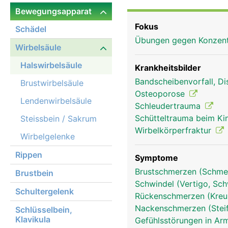
Bewegungsapparat
Fokus
Schädel
Übungen gegen Konzent
Wirbelsäule
Halswirbelsäule
Krankheitsbilder
Bandscheibenvorfall, Di
Brustwirbelsäule
Osteoporose
Lendenwirbelsäule
Schleudertrauma
Schütteltrauma beim K
Steissbein / Sakrum
Wirbelkörperfraktur
Wirbelgelenke
Rippen
Symptome
Brustschmerzen (Schmer
Brustbein
Schwindel (Vertigo, Sch
Halswirbelsäule Frau
Schultergelenk
Rückenschmerzen (Kre
Nackenschmerzen (Stei
Schlüsselbein,
Klavikula
Gefühlsstörungen in Arm