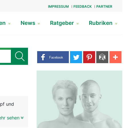
IMPRESSUM
FEEDBACK
PARTNER
gen
News
Ratgeber
Rubriken
Share buttons
Facebook
opf und
ehr sehen