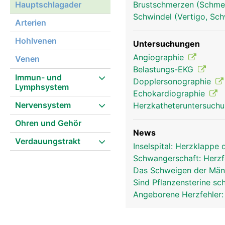
Hauptschlagader
Brustschmerzen (Schmer
Schwindel (Vertigo, Sch
Arterien
Hohlvenen
Untersuchungen
aorta frau
Angiographie
Venen
Belastungs-EKG
Immun- und
Dopplersonographie
Lymphsystem
Echokardiographie
Nervensystem
Herzkatheteruntersuch
Ohren und Gehör
News
Verdauungstrakt
Inselspital: Herzklappe
Schwangerschaft: Herzf
Das Schweigen der Mä
Sind Pflanzensterine sc
Angeborene Herzfehler: