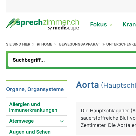
Fokus
Kran
SIE SIND HIER
HOME
BEWEGUNGSAPPARAT
UNTERSCHENKE
Aorta
(Hauptschl
Organe, Organsysteme
Allergien und
Immunerkrankungen
Die Hauptschlagader (Ao
sauerstoffreiche Blut v
Atemwege
Zentimeter. Die Aorta e
Augen und Sehen
zunächst bogenförmig n