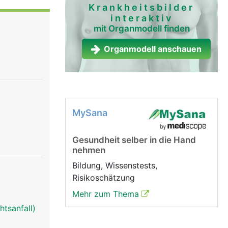
uchaorta
Krankheitsbilder
interaktiv
rgung des
mit Organmodell finden
tspringen
n Höhe des
Organmodell anschauen
er
MySana
Gesundheit selber in die Hand
nehmen
Bildung, Wissenstests,
Risikoschätzung
Mehr zum Thema
htsanfall)