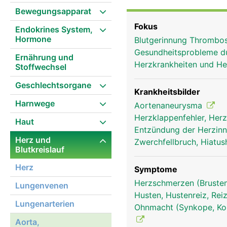
den Bauchraum. Oberhalb
Bewegungsapparat
bezeichnet. Von ihr geh
Fokus
Endokrines System,
Gehirns und die beiden 
Hormone
Blutgerinnung Thrombo
aus der Aorta die gros
Gesundheitsprobleme d
Bauchnabels teilt sich 
Ernährung und
Herzkrankheiten und He
Stoffwechsel
Beckenorgane und der B
Geschlechtsorgane
Krankheitsbilder
Harnwege
Aortenaneurysma
Herzklappenfehler, Herz
Haut
Entzündung der Herzinn
Herz und
Zwerchfellbruch, Hiatus
Blutkreislauf
Herz
Symptome
Herzschmerzen (Brusten
Lungenvenen
Husten, Hustenreiz, Re
Lungenarterien
Ohnmacht (Synkope, Koll
Aorta,