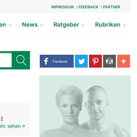
IMPRESSUM
FEEDBACK
PARTNER
gen
News
Ratgeber
Rubriken
Share buttons
Facebook
 2
rläuft
ehr sehen
rchfell in