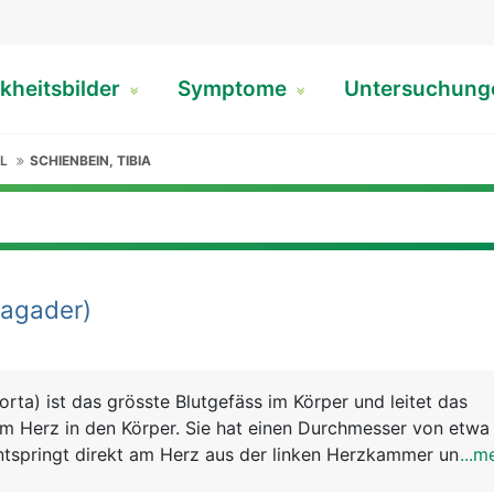
kheitsbilder
Symptome
Untersuchun
L
SCHIENBEIN, TIBIA
agader)
rta) ist das grösste Blutgefäss im Körper und leitet das
om Herz in den Körper. Sie hat einen Durchmesser von etwa
ntspringt direkt am Herz aus der linken Herzkammer und ve
...m
ach hinten und zieht dann durch den Brustkorb und das Zwe