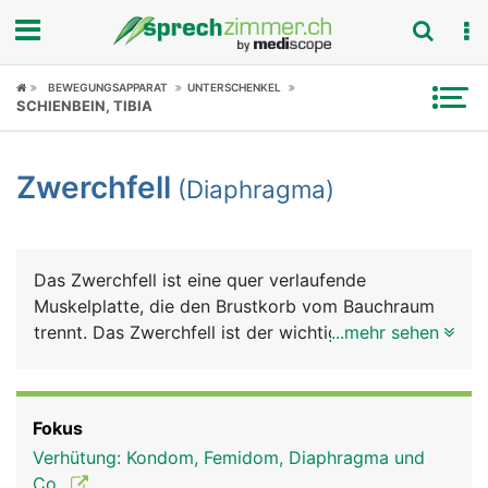
Fokus
BEWEGUNGSAPPARAT
UNTERSCHENKEL
SCHIENBEIN, TIBIA
Krankheitsbilder
Zwerchfell
(Diaphragma)
Symptome
Untersuchungen
Das Zwerchfell ist eine quer verlaufende
News
Muskelplatte, die den Brustkorb vom Bauchraum
trennt. Das Zwerchfell ist der wichtigste
...mehr sehen
Ratgeber
Atemmuskel. Die Lungen sind an der Unterseite
mit dem Zwerchfell verwachsen. Beim Atmen
Rubriken
wölbt sich das Zwerchfell nach oben bzw. nach
Fokus
unten und unterstützt damit die Lunge beim Ein-
Verhütung: Kondom, Femidom, Diaphragma und
und Ausatmen. Man nennt diese Atmung auch
Co.