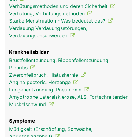
Zwerchfellatmung oder Bauchatmung. Unterstützt
Verhütungsmethoden und deren Sicherheit
wird das Zwerchfell durch die Muskeln des
Verhütung, Verhütungsmethoden
Brustkorbes und des Schultergürtels. Sie werden
Starke Menstruation - Was bedeutet das?
als Atemhilfsmuskulatur bezeichnet und kommen
Verdauung Verdauungsstörungen,
vor allem bei Anstrengung zum Einsatz, bei der
Verdauungsbeschwerden
sich der gesamte Brustkorb hebt und senkt. Bei
dieser sogenannten Brustatmung wird die Lunge
beim Einatmen zu allen Seiten auseinander
Krankheitsbilder
gezogen. Brust- und Bauchatmung arbeiten immer
Brustfellentzündung, Rippenfellentzündung,
zusammen, in Ruhe überwiegt jedoch die Bauch-,
Pleuritis
bei Anstrengung die Brustatmung.
Zwerchfellbruch, Hiatushernie
Angina pectoris, Herzenge
Lungenentzündung, Pneumonie
Amyotrophe Lateralsklerose, ALS, Fortschreitender
Muskelschwund
Symptome
Müdigkeit (Erschöpfung, Schwäche,
Abgeschlagenheit)