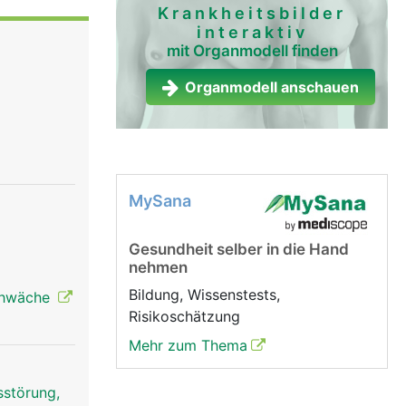
esamte
Krankheitsbilder
interaktiv
mit Organmodell finden
oduziert
Organmodell anschauen
 Ausserdem
ise
MySana
Gesundheit selber in die Hand
nehmen
Bildung, Wissenstests,
schwäche
Risikoschätzung
Mehr zum Thema
sstörung,