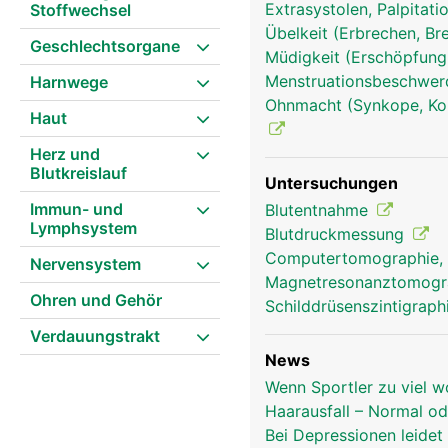
Extrasystolen, Palpitati
Stoffwechsel
Übelkeit (Erbrechen, Br
Geschlechtsorgane
Müdigkeit (Erschöpfung
Menstruationsbeschwe
Harnwege
Ohnmacht (Synkope, Koll
Haut
Herz und
Hypophyse-Hirnanhangdrüse Fr
Blutkreislauf
Untersuchungen
Immun- und
Blutentnahme
Lymphsystem
Blutdruckmessung
Computertomographie,
Nervensystem
Magnetresonanztomog
Ohren und Gehör
Schilddrüsenszintigrap
Verdauungstrakt
News
Wenn Sportler zu viel w
Haarausfall – Normal o
Bei Depressionen leide