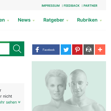
IMPRESSUM
FEEDBACK
PARTNER
gen
News
Ratgeber
Rubriken
Share buttons
Facebook
r
r nicht
drüse
ehr sehen
eiten. In