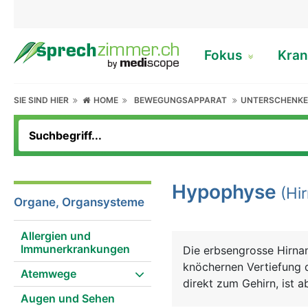
Fokus
Kran
SIE SIND HIER
HOME
BEWEGUNGSAPPARAT
UNTERSCHENKE
Hypophyse
(Hi
Organe, Organsysteme
Allergien und
Immunerkrankungen
Die erbsengrosse Hirna
knöchernen Vertiefung d
Atemwege
direkt zum Gehirn, ist 
Augen und Sehen
besitzt einen Vorderlap