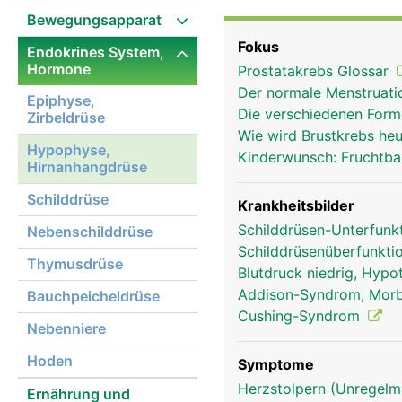
ihrer Funktion kontroll
Bewegungsapparat
endokrine Hormonsystem
Fokus
Endokrines System,
Hormonproduktion der a
Hormone
Prostatakrebs Glossar
sie dazu sechs verschi
Der normale Menstruat
übergeordneten Areal i
Epiphyse,
Die verschiedenen Form
Zirbeldrüse
reagiert sie direkt auf
Wie wird Brustkrebs he
genügend Schilddrüsenh
Hypophyse,
Kinderwunsch: Fruchtba
Steuerhormons für die S
Hirnanhangdrüse
Schilddrüse
Krankheitsbilder
Schilddrüsen-Unterfunk
Nebenschilddrüse
Schilddrüsenüberfunkti
Thymusdrüse
Blutdruck niedrig, Hypo
Addison-Syndrom, Morb
Bauchpeicheldrüse
Cushing-Syndrom
Nebenniere
Hoden
Symptome
Herzstolpern (Unregelm
Ernährung und