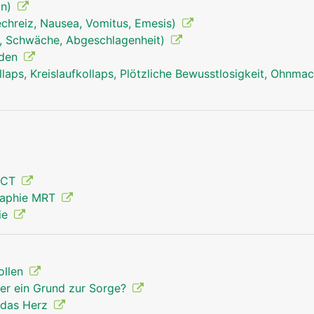
on)
echreiz, Nausea, Vomitus, Emesis)
, Schwäche, Abgeschlagenheit)
rden
aps, Kreislaufkollaps, Plötzliche Bewusstlosigkeit, Ohnmac
au
Hypophyse-Hirnanhangdrüse Mann
 CT
raphie MRT
hie
ollen
der ein Grund zur Sorge?
t das Herz