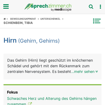
Fokus
BEWEGUNGSAPPARAT
UNTERSCHENKEL
SCHIENBEIN, TIBIA
Krankheitsbilder
Hirn
(Gehirn, Gehirns)
Symptome
Untersuchungen
Das Gehirn (Hirn) liegt geschützt im knöchernen
News
Schädel und gehört mit dem Rückenmark zum
zentralen Nervensystem. Es besteht grob aus
...mehr sehen
Ratgeber
Grosshirn, Zwischenhirn, Mittelhirn, Kleinhirn und
Stammhirn. Im Gehirn treffen alle Informationen
Rubriken
und Reize aus dem Körper und aus der Aussenwelt
Fokus
(Sinneseindrücke) zusammen, werden verarbeitet
Schwaches Herz und Alterung des Gehirns hängen
und lösen entsprechende Reaktionen aus.
zusammen