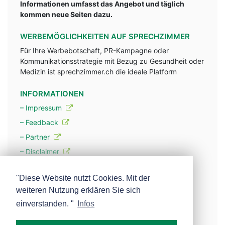
Informationen umfasst das Angebot und täglich
kommen neue Seiten dazu.
WERBEMÖGLICHKEITEN AUF SPRECHZIMMER
Für Ihre Werbebotschaft, PR-Kampagne oder
Kommunikationsstrategie mit Bezug zu Gesundheit oder
Medizin ist sprechzimmer.ch die ideale Platform
INFORMATIONEN
– Impressum
– Feedback
– Partner
– Disclaimer
– Datenschutzerklärung / Privacy Policy
"Diese Website nutzt Cookies. Mit der
weiteren Nutzung erklären Sie sich
– Werbung
einverstanden. "
Infos
– Mehr über unsere Experten