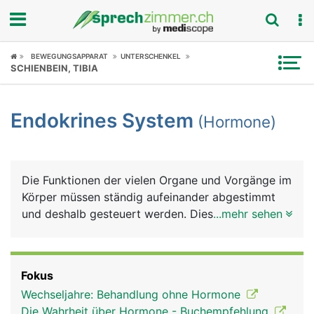
Fokus
BEWEGUNGSAPPARAT
UNTERSCHENKEL
SCHIENBEIN, TIBIA
Krankheitsbilder
Endokrines System
(Hormone)
Symptome
Untersuchungen
Die Funktionen der vielen Organe und Vorgänge im
News
Körper müssen ständig aufeinander abgestimmt
und deshalb gesteuert werden. Diese Steuerungen,
...mehr sehen
Ratgeber
die vom täglichen Verdauungsvorgang, über
Stoffwechselvorgänge, Schlaf, Wachstum,
Rubriken
Fortpflanzung bis hin zum psychischen Befinden
Fokus
reichen, übernehmen weit über 30 verschiedene
Wechseljahre: Behandlung ohne Hormone
Hormone (chemische Botenstoffe), die von
Die Wahrheit über Hormone - Buchempfehlung