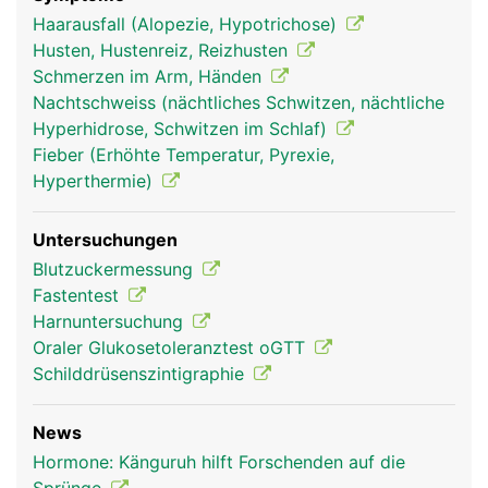
Haarausfall (Alopezie, Hypotrichose)
Husten, Hustenreiz, Reizhusten
Schmerzen im Arm, Händen
Nachtschweiss (nächtliches Schwitzen, nächtliche
Hyperhidrose, Schwitzen im Schlaf)
Fieber (Erhöhte Temperatur, Pyrexie,
Hyperthermie)
Endokrines-
Endokrines-
Kopf Links Frau
Untersuchungen
System Frau
System Mann
Blutzuckermessung
Fastentest
Harnuntersuchung
Oraler Glukosetoleranztest oGTT
Schilddrüsenszintigraphie
News
Hormone: Känguruh hilft Forschenden auf die