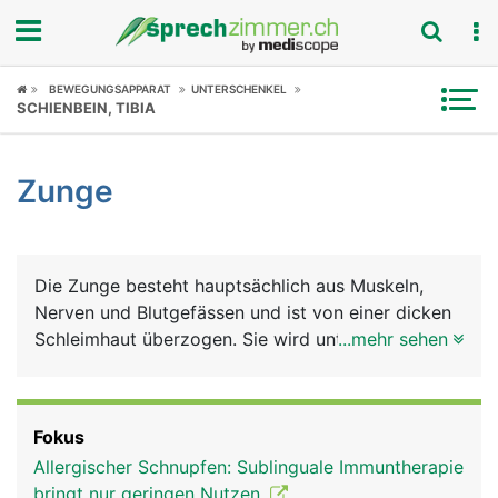
Fokus
BEWEGUNGSAPPARAT
UNTERSCHENKEL
SCHIENBEIN, TIBIA
Krankheitsbilder
Zunge
Symptome
Untersuchungen
Die Zunge besteht hauptsächlich aus Muskeln,
News
Nerven und Blutgefässen und ist von einer dicken
Schleimhaut überzogen. Sie wird unterteilt in
...mehr sehen
Ratgeber
Zungenspitze, Zungenkörper (Zungenrücken) und
Zungengrund, der mit dem Mundboden
Rubriken
verwachsen ist. Am Zungengrund befindet sich die
Fokus
Zungenmandel, die der Infektabwehr dient. Die
Allergischer Schnupfen: Sublinguale Immuntherapie
Zunge erfüllt viele Aufgaben: Sie ist unerlässlich
bringt nur geringen Nutzen