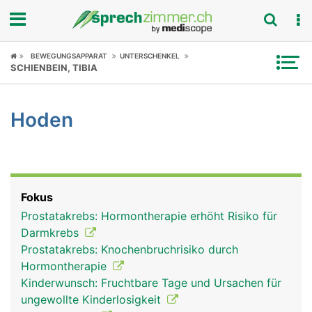
Fokus
BEWEGUNGSAPPARAT
UNTERSCHENKEL
SCHIENBEIN, TIBIA
Krankheitsbilder
Hoden
Symptome
Untersuchungen
News
Fokus
Prostatakrebs: Hormontherapie erhöht Risiko für
Ratgeber
Darmkrebs
Prostatakrebs: Knochenbruchrisiko durch
Rubriken
Hormontherapie
Kinderwunsch: Fruchtbare Tage und Ursachen für
ungewollte Kinderlosigkeit