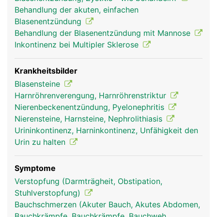
Unterleib den Platz mit der Gebärmutter teilen
Behandlung der akuten, einfachen
muss. Ab einer bestimmten Füllmenge wird der
Blasenentzündung
Harndrang ausgelöst, normalerweise wenn die
Behandlung der Blasenentzündung mit Mannose
Blase etwa halb gefüllt ist. Der Harnabfluss aus
Inkontinenz bei Multipler Sklerose
der Blase wird durch zwei ringförmige Muskeln
reguliert, den inneren und den äusseren
Schliessmuskel. Während der innere
Krankheitsbilder
Schliessmuskel nicht willentlich beeinflussbar ist,
Blasensteine
kann der äussere bewusst kontrolliert werden.
Harnröhrenverengung, Harnröhrenstriktur
Wird er bewusst entspannt, kann der Harn
Nierenbeckenentzündung, Pyelonephritis
ablaufen. Der nicht kontrollierbare innere
Nierensteine, Harnsteine, Nephrolithiasis
Schliessmuskel verhindert, dass vor der gewollten
Urininkontinenz, Harninkontinenz, Unfähigkeit den
Entleerung Urin verloren wird.
Urin zu halten
Symptome
Verstopfung (Darmträgheit, Obstipation,
Stuhlverstopfung)
Bauchschmerzen (Akuter Bauch, Akutes Abdomen,
Bauchkrämpfe, Bauchkrämpfe, Bauchweh,