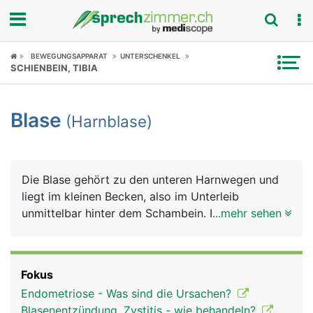
Fokus
BEWEGUNGSAPPARAT
UNTERSCHENKEL
SCHIENBEIN, TIBIA
Krankheitsbilder
Blase
(Harnblase)
Symptome
Untersuchungen
Die Blase gehört zu den unteren Harnwegen und
News
liegt im kleinen Becken, also im Unterleib
unmittelbar hinter dem Schambein. Ihre Funktion
...mehr sehen
Ratgeber
ist die Speicherung des Urins und die willentlich
kontrollierte Entleerung über die Harnröhre nach
Rubriken
aussen. Die Harnblase ist sehr dehnbar und kann
Fokus
bis zu einen halben Liter Urin sammeln. Bei Frauen
Endometriose - Was sind die Ursachen?
ist die Harnblase etwas kleiner, da sie sich im
Blasenentzündung, Zystitis - wie behandeln?