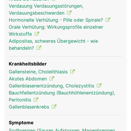
Dünndarm zu. Ein Teil davon zweigt in die
Verdauung Verdauungsstörungen,
Gallenblase ab und wird dort im eingedickten
Verdauungsbeschwerden
Zustand zwischengespeichert. Sobald Nahrung
Hormonelle Verhütung - Pille oder Spirale?
aus dem Magen in den Dünndarm übertritt, zieht
Orale Verhütung: Wirkungsprofile einzelner
sich die Gallenblase zusammen und gibt die Galle
Wirkstoffe
frei. Da die Galle auch direkt von der Leber in den
Adipositas, schweres Übergewicht - wie
Dünndarm fliessen kann, ist die Gallenblase kein
behandeln?
lebensnotwendiges Organ und kann, falls
notwendig, entfernt werden.
Krankheitsbilder
Gallensteine, Cholelithiasis
Akutes Abdomen
Gallenblasenentzündung, Cholezystitis
Bauchfellentzündung (Bauchhöhlenentzündung),
Peritonitis
Gallenblasenkrebs
Symptome
gallenblase frau
gallenblase mann
Sodbrennen (Saures Aufstossen, Magenbrennen,