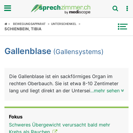
Fokus
BEWEGUNGSAPPARAT
UNTERSCHENKEL
SCHIENBEIN, TIBIA
Krankheitsbilder
Gallenblase
(Gallensystems)
Symptome
Untersuchungen
Die Gallenblase ist ein sackförmiges Organ im
News
rechten Oberbauch. Sie ist etwa 8-10 Zentimeter
lang und liegt direkt an der Unterseite der Leber.
...mehr sehen
Ratgeber
Sie dient als Reservoir für den von der Leber
gebildeten grünlichen Gallensaft (kurz Galle), der
Rubriken
die Fettverdauung unterstützt. Feinste
Fokus
Gallenkanälchen in der Leber sammeln die Galle
Schweres Übergewicht verursacht bald mehr
und führen sie über den Hauptgallengang dem
Krebs als Rauchen