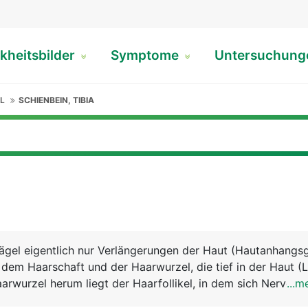
kheitsbilder
Symptome
Untersuchun
L
SCHIENBEIN, TIBIA
ägel eigentlich nur Verlängerungen der Haut (Hautanhangsg
dem Haarschaft und der Haarwurzel, die tief in der Haut (
aarwurzel herum liegt der Haarfollikel, in dem sich Nerven
...m
aarbewegungen registrieren. Die Haarwurzel bildet an ihrem