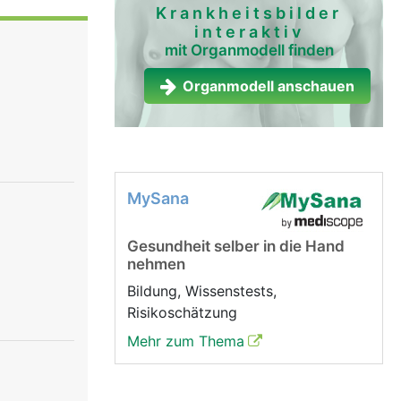
rchblutete
Krankheitsbilder
interaktiv
u jedem
mit Organmodell finden
t
Organmodell anschauen
ren
t
MySana
Gesundheit selber in die Hand
nehmen
Bildung, Wissenstests,
Risikoschätzung
Mehr zum Thema