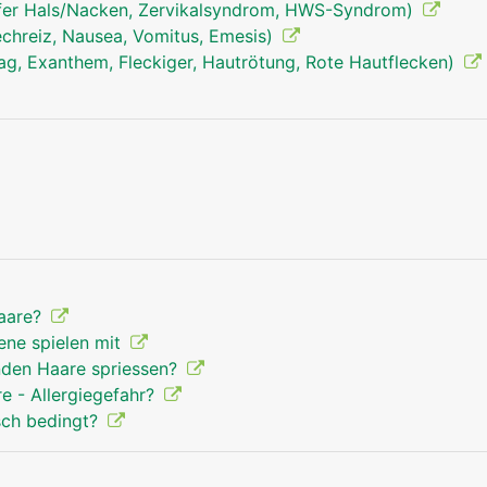
fer Hals/Nacken, Zervikalsyndrom, HWS-Syndrom)
echreiz, Nausea, Vomitus, Emesis)
ag, Exanthem, Fleckiger, Hautrötung, Rote Hautflecken)
Haare Mann
Haare?
ne spielen mit
nden Haare spriessen?
e - Allergiegefahr?
sch bedingt?