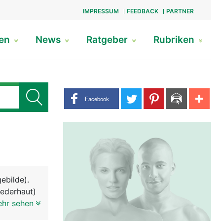
IMPRESSUM
FEEDBACK
PARTNER
gen
News
Ratgeber
Rubriken
Share buttons
Facebook
ebilde).
Lederhaut)
enden
ehr sehen
 unteren