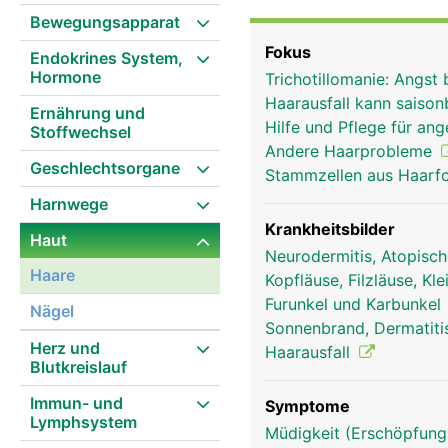
Ende eine knollige Verd
Bewegungsapparat
Haarpapille, die das Ha
Fokus
Endokrines System,
Haarfollikel gehört ein 
Hormone
Trichotillomanie: Angst 
("Gänsehaut"). Die Körp
Haarausfall kann saison
Sonneneinstrahlung. Di
Ernährung und
Hilfe und Pflege für an
Stoffwechsel
Einflüssen und die Nasen
Andere Haarprobleme
eingeatmet werden.
Geschlechtsorgane
Stammzellen aus Haarfol
Harnwege
Krankheitsbilder
Haut
Neurodermitis, Atopisc
Haare
Kopfläuse, Filzläuse, Kl
Furunkel und Karbunkel
Nägel
Sonnenbrand, Dermatitis
Herz und
Haarausfall
Blutkreislauf
Immun- und
Symptome
Lymphsystem
Müdigkeit (Erschöpfung