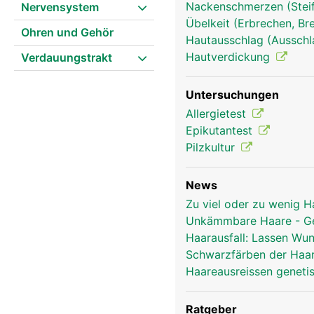
Nackenschmerzen (Stei
Nervensystem
Übelkeit (Erbrechen, Br
Ohren und Gehör
Hautausschlag (Ausschl
Hautverdickung
Verdauungstrakt
Haare Frau
Untersuchungen
Allergietest
Epikutantest
Pilzkultur
News
Zu viel oder zu wenig 
Unkämmbare Haare - Ge
Haarausfall: Lassen Wu
Schwarzfärben der Haar
Haareausreissen geneti
Ratgeber