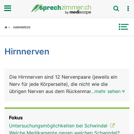
Fokus
HARNWEGE
Krankheitsbilder
Hirnnerven
Symptome
Untersuchungen
Die Hirnnerven sind 12 Nervenpaare (jeweils ein
News
Nerv für jede Körperseite), die nicht wie die
übrigen Nerven aus dem Rückenmark kommen,
...mehr sehen
Ratgeber
sondern direkt im Gehirn entspringen und durch
verschiedene Öffnungen des Schädelknochens
Rubriken
austreten. Einer der Hirnnerven zieht bis in den
Fokus
Bauchraum, alle anderen versorgen den Kopf und
Untersuchungsmöglichkeiten bei Schwindel
die Halsregion. Die 12 Hirnnerven haben folgende
Welche Medikamente gegen welchen Schwindel?