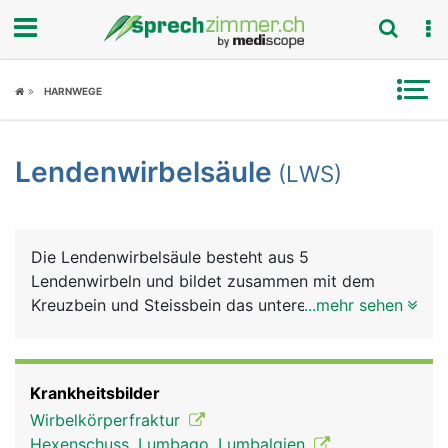
Fokus
HARNWEGE
Krankheitsbilder
Lendenwirbelsäule
(LWS)
Symptome
Untersuchungen
Die Lendenwirbelsäule besteht aus 5
News
Lendenwirbeln und bildet zusammen mit dem
Kreuzbein und Steissbein das untere Ende der
...mehr sehen
Ratgeber
Wirbelsäule. Die Lendenwirbel müssen einen
wesentlich grösseren Anteil des Körpergewichts
Rubriken
tragen als die Hals- und Brustwirbel und sind
Krankheitsbilder
daher besonders belastet. Aus den Lendenwirbeln
Wirbelkörperfraktur
tritt der längste Nerv des Körpers aus, der
Hexenschuss, Lumbago, Lumbalgien