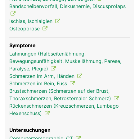
Ischiasnerv, der die Rückseite der Beine bis zu den
Bandscheibenvorfall, Diskushernie, Discusprolaps
Füssen versorgt. In der Lendenwirbelsäule endet
ausserdem das Rückenmark.
Ischias, Ischialgien
Osteoporose
Symptome
Lähmungen (Halbseitenlähmung,
Bewegungsunfähigkeit, Muskellähmung, Parese,
Paralyse, Plegie)
Schmerzen im Arm, Händen
Schmerzen im Bein, Fuss
Brustschmerzen (Schmerzen auf der Brust,
Frau
Mann
Thoraxschmerzen, Retrosternaler Schmerz)
Rückenschmerzen (Kreuzschmerzen, Lumbago
Hexenschuss)
Untersuchungen
Computertomographie, CT