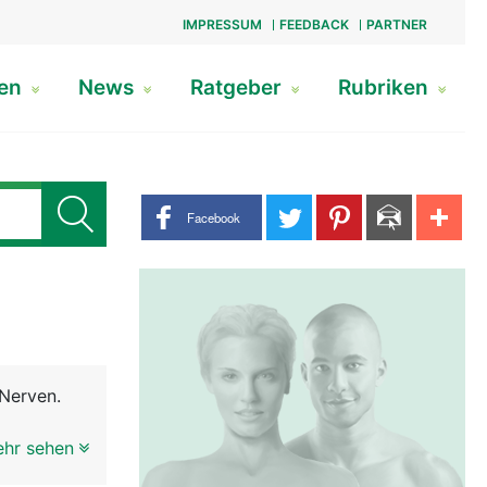
IMPRESSUM
FEEDBACK
PARTNER
gen
News
Ratgeber
Rubriken
Share buttons
Facebook
Nerven.
ehr sehen
2