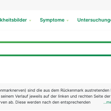
kheitsbilder
Symptome
Untersuchun
enmarknerven) sind die aus dem Rückenmark austretenden 
seinem Verlauf jeweils auf der linken und rechten Seite der
erven ab. Diese werden nach den entsprechenden
...m
 benannt. Es gibt demnach auf jeder Seite 8 Halsnerven, 1