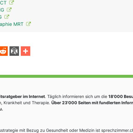
 CT
ENG
MG
raphie MRT
Spinalnerven Mann
sratgeber im Internet
. Täglich informieren sich um die
18'000 Bes
, Krankheit und Therapie.
Über 23'000 Seiten mit fundlerten Info
u.
rategie mit Bezug zu Gesundheit oder Medizin ist sprechzimmer.ch