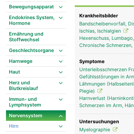
Brustnerven, 5 Lendenn
Bewegungsapparat
spricht man auch von R
Krankheitsbilder
Endokrines System,
sich von der Wirbelsäul
Hormone
Bandscheibenvorfall, Di
Dabei versorgt jedes R
Ischias, Ischialgien
einerseits über sensor
Ernährung und
Hexenschuss, Lumbago
Stoffwechsel
Druck, etc.) aus dem K
Chronische Schmerzen, 
die Bewegungsimpulse vo
Geschlechtsorgane
eine heisse Herdplatte,
Harnwege
worauf das Hirn den Mu
Symptome
Hand wird zurück gezo
Unterleibsschmerzen F
Haut
Gefühlsstörungen in Arm
Herz und
Lähmungen (Halbseitenl
Blutkreislauf
Plegie)
Harnverlust (Harninkont
Immun- und
Lymphsystem
Schmerzen im Arm, Hä
Nervensystem
Untersuchungen
Hirn
Myelographie