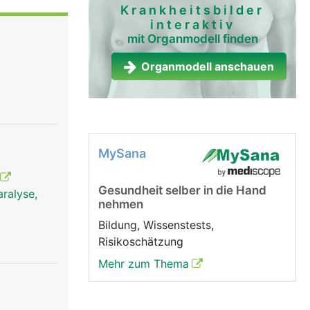
nordnung
Krankheitsbilder
interaktiv
weigen
mit Organmodell finden
 Muskeln.
ven leiten
Organmodell anschauen
erührung,
rvenfasern
reift auf
meldet,
bt und die
MySana
Gesundheit selber in die Hand
ralyse,
nehmen
Bildung, Wissenstests,
Risikoschätzung
Mehr zum Thema