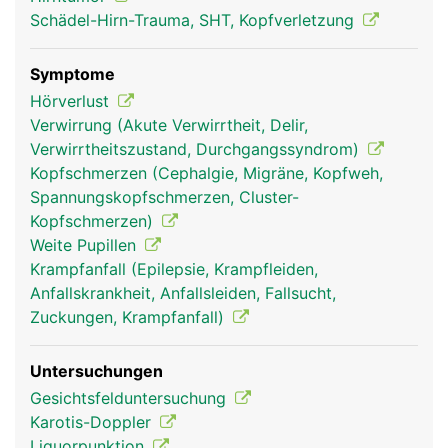
Schädel-Hirn-Trauma, SHT, Kopfverletzung
Symptome
Hörverlust
Verwirrung (Akute Verwirrtheit, Delir,
Verwirrtheitszustand, Durchgangssyndrom)
Kopfschmerzen (Cephalgie, Migräne, Kopfweh,
Spannungskopfschmerzen, Cluster-
Mittelhirn Frau
Mittelhirn Mann
Kopfschmerzen)
Weite Pupillen
Krampfanfall (Epilepsie, Krampfleiden,
Anfallskrankheit, Anfallsleiden, Fallsucht,
Zuckungen, Krampfanfall)
Untersuchungen
Gesichtsfelduntersuchung
Karotis-Doppler
Liquorpunktion