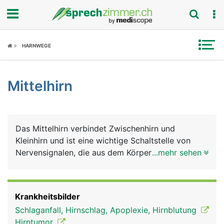
Fokus
HARNWEGE
Krankheitsbilder
Mittelhirn
Symptome
Untersuchungen
Das Mittelhirn verbindet Zwischenhirn und
News
Kleinhirn und ist eine wichtige Schaltstelle von
Nervensignalen, die aus dem Körper zum Grosshirn
...mehr sehen
Ratgeber
und in umgekehrte Richtung laufen. Die
wichtigsten Aufgaben des Mittelhirns sind die
Rubriken
Steuerung des Schlafes und die Kontrolle der
Krankheitsbilder
Augenbewegungen.
Schlaganfall, Hirnschlag, Apoplexie, Hirnblutung
Hirntumor