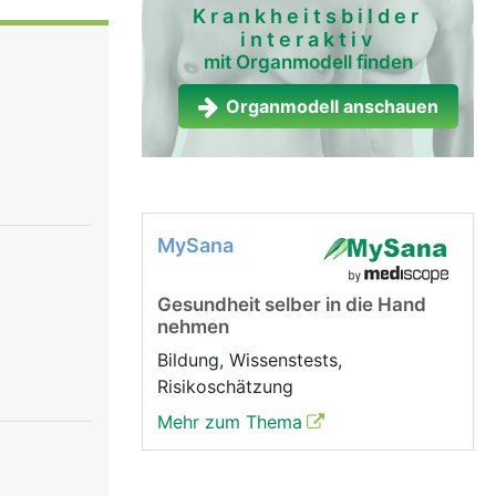
egt leicht
Krankheitsbilder
interaktiv
genflügeln
mit Organmodell finden
Das Herz
e dient.
Organmodell anschauen
Takt
man von
 Vorhof und
as das Blut
 Kammern,
MySana
ines
gen dafür,
Gesundheit selber in die Hand
rz ein
nehmen
eder
die
Bildung, Wissenstests,
tole ziehen
Risikoschätzung
end sich
Mehr zum Thema
mit Blut