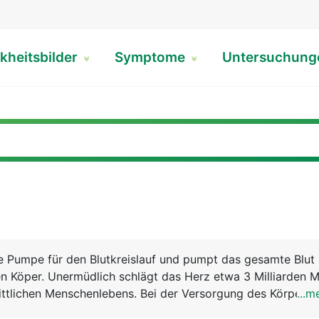
kheitsbilder
Symptome
Untersuchun
le Pumpe für den Blutkreislauf und pumpt das gesamte Blut
n Köper. Unermüdlich schlägt das Herz etwa 3 Milliarden M
ittlichen Menschenlebens. Bei der Versorgung des Körpers
...m
stoff bilden Herz und Lunge eine funktionelle Einheit. Ma