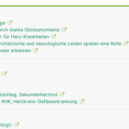
höhlten Muskel vorstellen von der Grösse einer Faust. Es li
inter dem Brustbein, eingebettet zwischen den beiden Lun
ernen Brustkorb. Die Herzspitze zeigt nach links unten. 
age
ebigen Herzbeutel umgeben, der als Schutz- und Gleithüll
durch starke Glücksmomente
besteht das Herz aus zwei Pumpsystemen, die im gleichen 
or für Herz-Krankheiten
ine Wand (Herzscheidewand) getrennt sind. Daher spricht 
hiatrische und neurologische Leiden spielen eine Rolle
 linken Herzhälfte. Jede Hälfte besteht aus einem kleineren
besser erkennen
 Zwischen Vorhof und Kammer gibt es ein Klappenventil, d
g leitet. Zwei weitere Ventile befinden sich am Ausgang der
hten Kammer und der Lungenarterie (Pulmonalklappe) und e
mmer und er Körperschlagader (Aortenklappe). Auch sie sor
n
e Richtung fliesst. Neben der Herzmuskulatur besitzt das He
 System", das die Impulse für die Herzschläge produziert. J
zwei Abschnitten: In der sogenannten Diastole ziehen sich 
erzschlag, Sekundenherztod
efördern das Blut in die entspannten Kammern. In der Sys
, KHK, Herzkranz-Gefässerkrankung
zusammen und pumpen das Blut aus dem Herz heraus, währ
lut füllen. Das Herz selbst wird über die Herzkranzgefässe 
t. Schutz und Gleithülle des Herzens vor Reibung
Hitzgi)