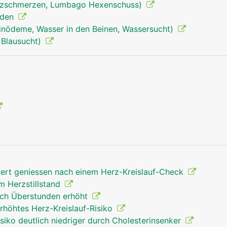
uzschmerzen, Lumbago Hexenschuss)
nden
inödeme, Wasser in den Beinen, Wassersucht)
 Blausucht)
rt geniessen nach einem Herz-Kreislauf-Check
em Herzstillstand
urch Überstunden erhöht
herz mann
höhtes Herz-Kreislauf-Risiko
isiko deutlich niedriger durch Cholesterinsenker