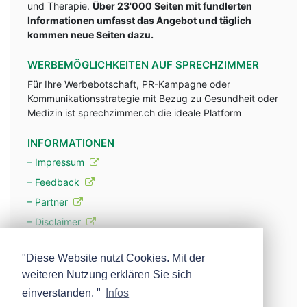
und Therapie.
Über 23'000 Seiten mit fundlerten
Informationen umfasst das Angebot und täglich
kommen neue Seiten dazu.
WERBEMÖGLICHKEITEN AUF SPRECHZIMMER
Für Ihre Werbebotschaft, PR-Kampagne oder
Kommunikationsstrategie mit Bezug zu Gesundheit oder
Medizin ist sprechzimmer.ch die ideale Platform
INFORMATIONEN
– Impressum
– Feedback
– Partner
– Disclaimer
– Datenschutzerklärung / Privacy Policy
"Diese Website nutzt Cookies. Mit der
weiteren Nutzung erklären Sie sich
– Werbung
einverstanden. "
Infos
– Mehr über unsere Experten