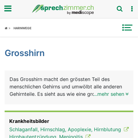
Fokus
HARNWEGE
Krankheitsbilder
Grosshirn
Symptome
Untersuchungen
Das Grosshirn macht den grössten Teil des
News
menschlichen Gehirns und umwölbt alle anderen
Gehirnteile. Es sieht aus wie eine grosse, faltige
...mehr sehen
Ratgeber
Walnuss und besteht aus zwei Hälften, der rechten
und linken Hirnhälfte. In der Mitte sind sie durch
Rubriken
einen Balken verbunden, über den der
Krankheitsbilder
Informationsaustausch zwischen beiden
Schlaganfall, Hirnschlag, Apoplexie, Hirnblutung
Hirnhälften stattfindet. Die rechte Hirnhälfte
Hirnhautentzündung, Meningitis