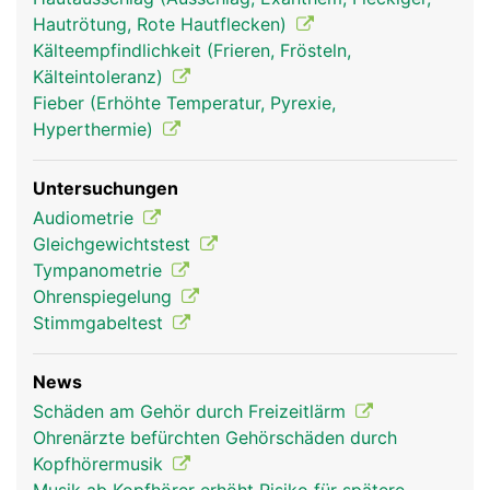
Wahrnehmung des Gleichgewichts. Von hier leiten
Hautrötung, Rote Hautflecken)
Nerven die Signale durch den inneren Gehörgang
Kälteempfindlichkeit (Frieren, Frösteln,
zum Hirn.
Kälteintoleranz)
Fieber (Erhöhte Temperatur, Pyrexie,
Hyperthermie)
Untersuchungen
Audiometrie
Gleichgewichtstest
Tympanometrie
Ohrenspiegelung
Stimmgabeltest
Ohren Frau
Ohren Mann
News
Schäden am Gehör durch Freizeitlärm
Ohrenärzte befürchten Gehörschäden durch
Kopfhörermusik