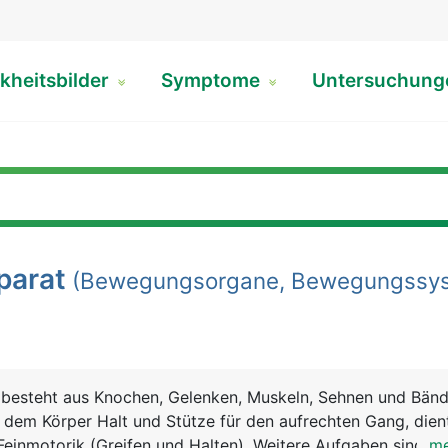
kheitsbilder
Symptome
Untersuchun
arat
(Bewegungsorgane, Bewegungssys
esteht aus Knochen, Gelenken, Muskeln, Sehnen und Bänd
dem Körper Halt und Stütze für den aufrechten Gang, dien
einmotorik (Greifen und Halten). Weitere Aufgaben sind Sc
...m