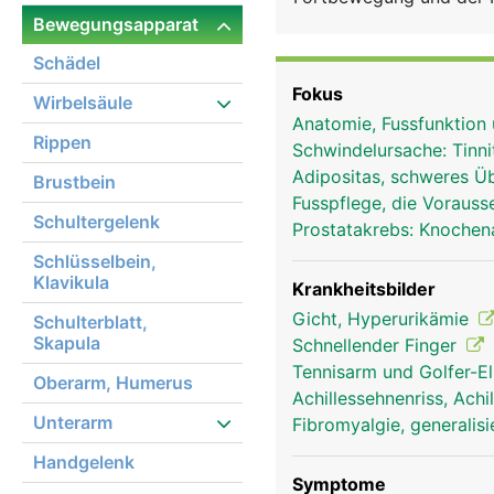
inneren Organe und Blu
Bewegungsapparat
Schädel
Fokus
Wirbelsäule
Anatomie, Fussfunktion
Rippen
Schwindelursache: Tinn
Adipositas, schweres Ü
Brustbein
Fusspflege, die Voraus
Schultergelenk
Prostatakrebs: Knoche
Schlüsselbein,
Klavikula
Krankheitsbilder
Gicht, Hyperurikämie
Schulterblatt,
Skapula
Schnellender Finger
Tennisarm und Golfer-E
Oberarm, Humerus
Achillessehnenriss, Ach
Unterarm
Fibromyalgie, generalis
Handgelenk
Symptome