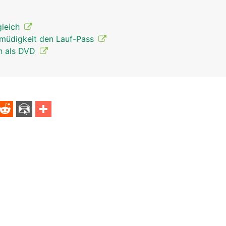
gleich
smüdigkeit den Lauf-Pass
en als DVD