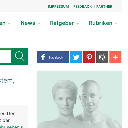
IMPRESSUM
FEEDBACK
PARTNER
gen
News
Ratgeber
Rubriken
Share buttons
Facebook
tem,
er. Der
t der
hutz der
ehr sehen