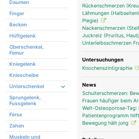
Daumen
Rückenschmerzen (Kre
Lähmungen (Halbseitenl
Finger
Plegie)
Becken
Nackenschmerzen (Stei
Juckreiz (Pruritus, Hau
Hüftgelenk
Unterleibsschmerzen F
Oberschenkel,
Femur
Untersuchungen
Kniegelenk
Knochenszintigraphie
Kniescheibe
News
Unterschenkel
Schulterschmerzen: Bew
Sprungelenk,
Frauen häufiger beim A
Fussgelenk
Welt-Osteoporose-Tag: 
Ferse
Patientenprogramm hilf
Bewegung hält jung
Zehen
Muskeln und