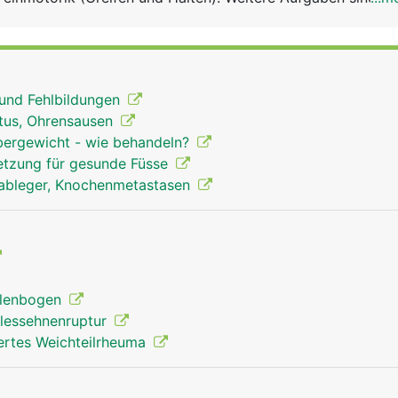
tbildung im Knochemark.
 und Fehlbildungen
itus, Ohrensausen
bergewicht - wie behandeln?
setzung für gesunde Füsse
nableger, Knochenmetastasen
llenbogen
illessehnenruptur
iertes Weichteilrheuma