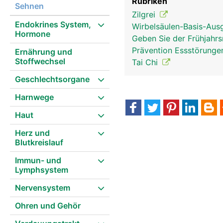
Rubriken
Sehnen
Zilgrei
Endokrines System,
Wirbelsäulen-Basis-Aus
Hormone
Geben Sie der Frühjahr
Prävention Essstörung
Ernährung und
Stoffwechsel
Tai Chi
Geschlechtsorgane
Harnwege
Haut
Herz und
Blutkreislauf
Immun- und
Lymphsystem
Nervensystem
Ohren und Gehör