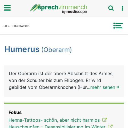
Fokus
HARNWEGE
Krankheitsbilder
Humerus
(Oberarm)
Symptome
Untersuchungen
Der Oberarm ist der obere Abschnitt des Armes,
News
von der Schulter bis zum Ellbogen. Er wird
gebildet vom Oberarmknochen (Humerus), der von
...mehr sehen
Ratgeber
Muskeln, Blutgefässen und Nerven umgeben ist.
Die meisten Oberarmmuskeln ziehen vom
Rubriken
Schulterblatt kommend über den Oberarm zum
Fokus
Unterarm. Die wichtigsten sind der Bizeps auf der
Henna-Tattoos- schön, aber nicht harmlos
Vorderseite und der Trizeps auf der Hinterseite,
Heuschnupfen – Desensibilisierung im Winter