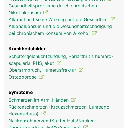
die den Unterarm beugen und strecken.
Gesundheitsprobleme durch chronischen
Nikotinkonsum
Alkohol und seine Wirkung auf die Gesundheit
Alkoholkonsum und die Gesundheitsschädigung
bei chronischem Konsum von Alkohol
Krankheitsbilder
Schultergelenkentzündung, Periarthritis humero-
scapularis, PHS, akut
Oberarmbruch, Humerusfraktur
Humerus Frau
Humerus Mann
Osteoporose
Symptome
Schmerzen im Arm, Händen
Rückenschmerzen (Kreuzschmerzen, Lumbago
Hexenschuss)
Nackenschmerzen (Steifer Hals/Nacken,
Zervikalsyndrom, HWS-Syndrom)