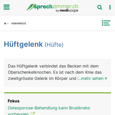
Fokus
HARNWEGE
Krankheitsbilder
Hüftgelenk
(Hüfte)
Symptome
Untersuchungen
Das Hüftgelenk verbindet das Becken mit dem
News
Oberschenkelknochen. Es ist nach dem Knie das
zweitgrösste Gelenk im Körper und hat nach der
...mehr sehen
Ratgeber
Schulter den zweitgrössten Bewegungsumfang.
Das Hüftgelenk ist als Nussgelenk eine
Rubriken
Sonderform des Kugelgelenks, bei dem sich der
Fokus
grösste Anteil des kugelförmigen Kopfes des
Osteoporose-Behandlung kann Brustkrebs
Oberschenkelknochens (Hüftkopf) in der
vorbeugen