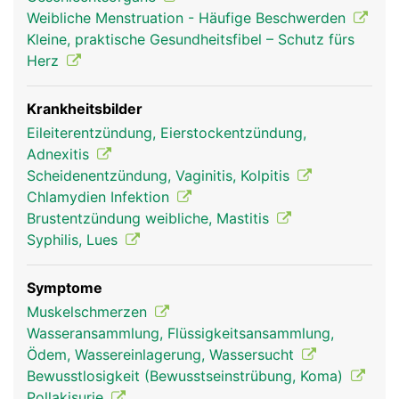
Samenleiter und Prostata und bei der Frau die
Weibliche Menstruation - Häufige Beschwerden
Scheide (Vagina), Gebärmutter, Eileiter und
Kleine, praktische Gesundheitsfibel – Schutz fürs
Eierstöcke. Auch die weiblichen Brüste zählen zu
Herz
den Geschlechtsorganen. Die Geschlechtsorgane
dienen vor allem zur Fortpflanzung und
Hormonproduktion sowie zur Befriedigung der
Krankheitsbilder
sexuellen Lust. Beim Mann dient der Penis auch
Eileiterentzündung, Eierstockentzündung,
zur Ausscheidung von Urin.
Adnexitis
Scheidenentzündung, Vaginitis, Kolpitis
Chlamydien Infektion
Brustentzündung weibliche, Mastitis
Syphilis, Lues
Symptome
Muskelschmerzen
Wasseransammlung, Flüssigkeitsansammlung,
Ödem, Wassereinlagerung, Wassersucht
Geschlechtsorgane
Geschlechtsorgane
Bewusstlosigkeit (Bewusstseinstrübung, Koma)
Frau
Mann
Pollakisurie