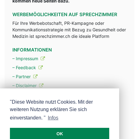
kommen neue Seiten dazu.
WERBEMÖGLICHKEITEN AUF SPRECHZIMMER
Für Ihre Werbebotschaft, PR-Kampagne oder
Kommunikationsstrategie mit Bezug zu Gesundheit oder
Medizin ist sprechzimmer.ch die ideale Platform
INFORMATIONEN
– Impressum
– Feedback
– Partner
– Disclaimer
– Datenschutzerklärung / Privacy Policy
"Diese Website nutzt Cookies. Mit der
weiteren Nutzung erklären Sie sich
– Werbung
einverstanden. "
Infos
– Mehr über unsere Experten
OK