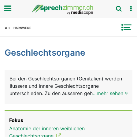
Fokus
HARNWEGE
Krankheitsbilder
Geschlechtsorgane
Symptome
Untersuchungen
Bei den Geschlechtsorganen (Genitalien) werden
News
äussere und innere Geschlechtsorgane
unterschieden. Zu den äusseren gehören Penis und
...mehr sehen
Ratgeber
Hodensack (Skrotum) beim Mann und
Schamhügel, grosse und kleine Schamlippen,
Rubriken
Scheidenvorhofdrüsen und Klitoris bei der Frau. Zu
Fokus
den inneren Geschlechtsorganen zählen beim
Anatomie der inneren weiblichen
Mann die Hoden, Nebenhoden, Samenblasen,
Geschlechtsorgane