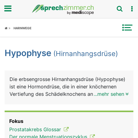
Fokus
HARNWEGE
Krankheitsbilder
Hypophyse
(Hirnanhangsdrüse)
Symptome
Untersuchungen
Die erbsengrosse Hirnanhangsdrüse (Hypophyse)
News
ist eine Hormondrüse, die in einer knöchernen
Vertiefung des Schädelknochens an der Hirnbasis
...mehr sehen
Ratgeber
liegt. Sie gehört zwar nicht direkt zum Gehirn, ist
aber mit diesem über einen Stiel verbunden. Die
Rubriken
Hirnanhangdrüse besitzt einen Vorderlappen und
Fokus
einen Hinterlappen, die unabhängig voneinander
Prostatakrebs Glossar
arbeiten. In ihrer Funktion kontrolliert die
Der normale Menstruationszyklus