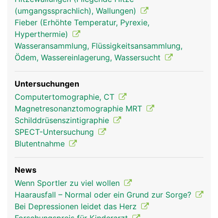
(umgangssprachlich), Wallungen)
Fieber (Erhöhte Temperatur, Pyrexie,
Hyperthermie)
Wasseransammlung, Flüssigkeitsansammlung,
Hypophyse-
Hypophyse-
Ödem, Wassereinlagerung, Wassersucht
Hirnanhangdrüse
Hirnanhangdrüse
Frau
Mann
Untersuchungen
Computertomographie, CT
Magnetresonanztomographie MRT
Schilddrüsenszintigraphie
SPECT-Untersuchung
Blutentnahme
News
Wenn Sportler zu viel wollen
Haarausfall – Normal oder ein Grund zur Sorge?
Bei Depressionen leidet das Herz