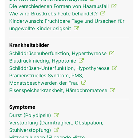
Hypophyse als Hormonsteuerzentrale nahezu das
Die verschiedenen Formen von Haarausfall
gesamte endokrine Hormonsystem. Neben der
Wie wird Brustkrebs heute behandelt?
Produktion eigener Hormone steuert sie die
Kinderwunsch: Fruchtbare Tage und Ursachen für
Hormonproduktion der anderen endokrinen
ungewollte Kinderlosigkeit
Hormondrüsen im Körper. Insgesamt produziert sie
dazu sechs verschiedene Hormone. Die
Hypophyse selbst wird von einem übergeordneten
Krankheitsbilder
Areal im Gehirn - dem Hypothalamus im
Schilddrüsenüberfunktion, Hyperthyreose
Zwischenhirn - reguliert. Ausserdem reagiert sie
Blutdruck niedrig, Hypotonie
direkt auf die entsprechenden Hormonspiegel im
Schilddrüsen-Unterfunktion, Hypothyreose
Blut. Sind beispielsweise genügend
Prämenstruelles Syndrom, PMS,
Schilddrüsenhormone im Blut vorhanden, wird die
Monatsbeschwerden der Frau
Ausschüttung des Steuerhormons für die
Eisenspeicherkrankheit, Hämochromatose
Schilddrüse gedrosselt.
Symptome
Durst (Polydipsie)
Verstopfung (Darmträgheit, Obstipation,
Stuhlverstopfung)
Hitzewallungen (Fliegende Hitze