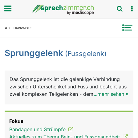
Fokus
HARNWEGE
Krankheitsbilder
Sprunggelenk
(Fussgelenk)
Symptome
Untersuchungen
Das Sprunggelenk ist die gelenkige Verbindung
News
zwischen Unterschenkel und Fuss und besteht aus
zwei komplexen Teilgelenken - dem oberen und
...mehr sehen
Ratgeber
unteren Sprunggelenk. Das obere Sprunggelenk
wird vom Schienbein, Wadenbein und Sprungbein
Rubriken
gebildet und als Innenknöchel und Aussenknöchel
Fokus
gut sicht- und tastbar. Das untere Sprunggelenk
Bandagen und Strümpfe
wird von den drei Fusswurzelknochen Sprungbein,
Aktuelles zum Thema Bein- und Fussgesundheit