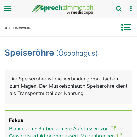
Fokus
HARNWEGE
Krankheitsbilder
Speiseröhre
(Ösophagus)
Symptome
Untersuchungen
Die Speiseröhre ist die Verbindung von Rachen
News
zum Magen. Der Muskelschlauch Speiseröhre dient
als Transportmittel der Nahrung.
Ratgeber
Rubriken
Fokus
Blähungen - So beugen Sie Aufstossen vor
Gewichtsreduktion verbessert Magenbrennen