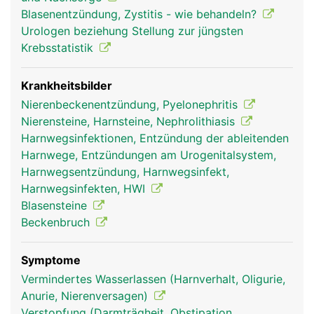
Hinterseite der Blasenwand und ist so angelegt,
Blasenentzündung, Zystitis - wie behandeln?
dass sie wie ein Ventil funktioniert, damit der Urin
Urologen beziehung Stellung zur jüngsten
nicht in Richtung Nieren zurückfliessen kann.
Krebsstatistik
Krankheitsbilder
Nierenbeckenentzündung, Pyelonephritis
Nierensteine, Harnsteine, Nephrolithiasis
Harnwegsinfektionen, Entzündung der ableitenden
Harnwege, Entzündungen am Urogenitalsystem,
Harnwegsentzündung, Harnwegsinfekt,
Harnwegsinfekten, HWI
Blasensteine
Beckenbruch
Symptome
Vermindertes Wasserlassen (Harnverhalt, Oligurie,
Anurie, Nierenversagen)
Verstopfung (Darmträgheit, Obstipation,