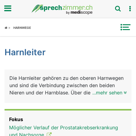
Fokus
HARNWEGE
Krankheitsbilder
Harnleiter
Symptome
Untersuchungen
Die Harnleiter gehören zu den oberen Harnwegen
News
und sind die Verbindung zwischen den beiden
Nieren und der Harnblase. Über die Harnleiter
...mehr sehen
Ratgeber
fliesst der in den Nieren gebildete Harn in die
Blase. Die Harnleiter sind etwa 30 Zentimeter
Rubriken
lange, bleistiftdicke Muskelschläuche, die den
Fokus
Harn durch wellenförmige Bewegungen in die
Möglicher Verlauf der Prostatakrebserkrankung
Blase befördern. Die Mündungsstelle liegt an der
und Nachsorge