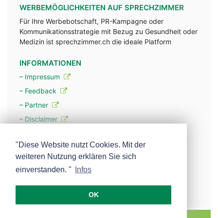
WERBEMÖGLICHKEITEN AUF SPRECHZIMMER
Für Ihre Werbebotschaft, PR-Kampagne oder
Kommunikationsstrategie mit Bezug zu Gesundheit oder
Medizin ist sprechzimmer.ch die ideale Platform
INFORMATIONEN
– Impressum
– Feedback
– Partner
– Disclaimer
– Datenschutzerklärung / Privacy Policy
"Diese Website nutzt Cookies. Mit der
weiteren Nutzung erklären Sie sich
– Werbung
einverstanden. "
Infos
– Mehr über unsere Experten
OK
MEDISCOPE AG E-MAIL:
INFO@MEDISCOPE.CH