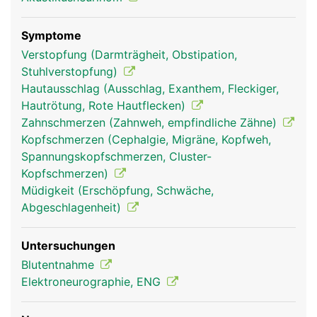
und Oberlippe; und ein Unterkieferast, der für das
Empfinden im Unterkieferbereich verantwortlich
ist und die Kau- und Mundbodenmuskulatur
Symptome
steuert.
Verstopfung (Darmträgheit, Obstipation,
Stuhlverstopfung)
Hautausschlag (Ausschlag, Exanthem, Fleckiger,
Hautrötung, Rote Hautflecken)
Zahnschmerzen (Zahnweh, empfindliche Zähne)
Kopfschmerzen (Cephalgie, Migräne, Kopfweh,
Spannungskopfschmerzen, Cluster-
Kopfschmerzen)
Müdigkeit (Erschöpfung, Schwäche,
Abgeschlagenheit)
Trigeminus Frau
Trigeminus Mann
Untersuchungen
Blutentnahme
Elektroneurographie, ENG