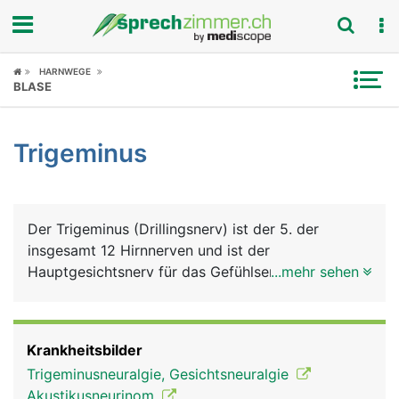
Fokus
HARNWEGE
BLASE
Krankheitsbilder
Trigeminus
Symptome
Untersuchungen
Der Trigeminus (Drillingsnerv) ist der 5. der
News
insgesamt 12 Hirnnerven und ist der
Hauptgesichtsnerv für das Gefühlsempfinden im
...mehr sehen
Ratgeber
Gesicht. Seinen Namen verdankt er seinen drei
Ästen: ein Augenast, der für das Empfinden im
Rubriken
Augenbereich, der Stirn und Teile der Nase
Krankheitsbilder
verantwortlich ist; ein Oberkieferast, für das
Trigeminusneuralgie, Gesichtsneuralgie
Empfinden unter dem Auge, im Oberkieferbereich
Akustikusneurinom