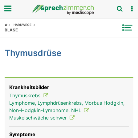
Fokus
HARNWEGE
BLASE
Krankheitsbilder
Thymusdrüse
Symptome
Untersuchungen
News
Krankheitsbilder
Thymuskrebs
Ratgeber
Lymphome, Lymphdrüsenkrebs, Morbus Hodgkin,
Non-Hodgkin-Lymphome, NHL
Rubriken
Muskelschwäche schwer
Symptome