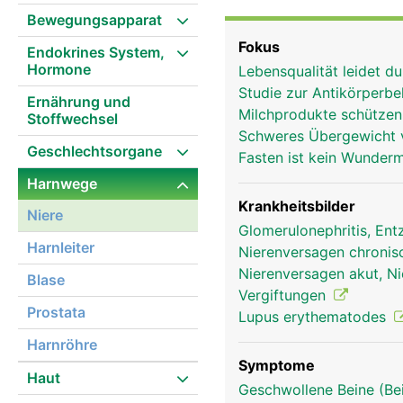
Bewegungsapparat
Fokus
Endokrines System,
Hormone
Lebensqualität leidet 
Studie zur Antikörperb
Ernährung und
Milchprodukte schütze
Stoffwechsel
Schweres Übergewicht v
Geschlechtsorgane
Fasten ist kein Wunderm
Harnwege
Krankheitsbilder
Niere
Glomerulonephritis, En
Harnleiter
Nierenversagen chronisc
Nierenversagen akut, Ni
Blase
Vergiftungen
Prostata
Lupus erythematodes
Harnröhre
Symptome
Haut
Geschwollene Beine (Be