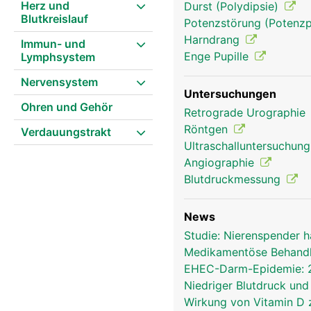
Herz und
Durst (Polydipsie)
Blutkreislauf
Potenzstörung (Potenzp
Harndrang
Immun- und
Enge Pupille
Lymphsystem
Nervensystem
Untersuchungen
Ohren und Gehör
Retrograde Urographie
Röntgen
Verdauungstrakt
Ultraschalluntersuchun
Angiographie
Blutdruckmessung
News
Studie: Nierenspender 
Medikamentöse Behandlu
EHEC-Darm-Epidemie: 20
Niedriger Blutdruck und
Wirkung von Vitamin D 