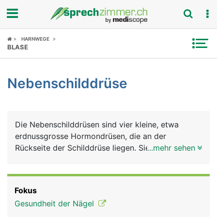
Fokus
HARNWEGE
BLASE
Krankheitsbilder
Nebenschilddrüse
Symptome
Untersuchungen
Die Nebenschilddrüsen sind vier kleine, etwa
News
erdnussgrosse Hormondrüsen, die an der
Rückseite der Schilddrüse liegen. Sie produzieren
...mehr sehen
Ratgeber
ein Hormon - das Parathormon, das den
Kalziumstoffwechsel im Körper reguliert. Kalzium
Rubriken
benötigt der Körper für den Knochen- und
Fokus
Zahnaufbau, für die Nerven- und Muskelfunktion
Gesundheit der Nägel
und für die Blutgerinnung. Ausserdem ermöglicht