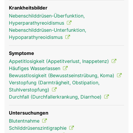
das Parathormon gemeinsam mit dem Vitamin D
die Kalziumaufnahme aus der Nahrung. Das
Krankheitsbilder
Vitamin D wird grösstenteils unter Lichteinfluss in
Nebenschilddrüsen-Überfunktion,
der Haut gebildet. Wird zu wenig Kalzium über die
Hyperparathyreoidismus
Ernährung zugeführt, bewirkt das Parathormon die
Nebenschilddrüsen-Unterfunktion,
Abgabe von Kalzium aus den Knochen ins Blut.
Hypoparathyreoidismus
Symptome
Appetitlosigkeit (Appetitverlust, Inappetenz)
Häufiges Wasserlassen
Bewusstlosigkeit (Bewusstseinstrübung, Koma)
Verstopfung (Darmträgheit, Obstipation,
Stuhlverstopfung)
Durchfall (Durchfallerkrankung, Diarrhoe)
Nebenschilddrüse
Nebenschilddrüse
Untersuchungen
Frau
Mann
Blutentnahme
Schilddrüsenszintigraphie