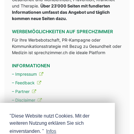
und Therapie.
Über 23'000 Seiten mit fundlerten
Informationen umfasst das Angebot und täglich
kommen neue Seiten dazu.
WERBEMÖGLICHKEITEN AUF SPRECHZIMMER
Für Ihre Werbebotschaft, PR-Kampagne oder
Kommunikationsstrategie mit Bezug zu Gesundheit oder
Medizin ist sprechzimmer.ch die ideale Platform
INFORMATIONEN
– Impressum
– Feedback
– Partner
– Disclaimer
– Datenschutzerklärung / Privacy Policy
"Diese Website nutzt Cookies. Mit der
weiteren Nutzung erklären Sie sich
– Werbung
einverstanden. "
Infos
– Mehr über unsere Experten