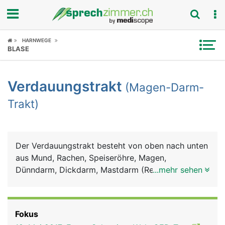
Fokus
HARNWEGE
BLASE
Krankheitsbilder
Verdauungstrakt
(Magen-Darm-
Symptome
Trakt)
Untersuchungen
News
Der Verdauungstrakt besteht von oben nach unten
aus Mund, Rachen, Speiseröhre, Magen,
Ratgeber
Dünndarm, Dickdarm, Mastdarm (Rektum) und
...mehr sehen
Anus (After). Zum Verdauungssystem gehören
Rubriken
ausserdem die Bauchspeicheldrüse, die Leber und
die Gallenblase. Im Mund wird die Nahrung mit den
Fokus
Zähnen zerkleinert und mit dem Sekret der