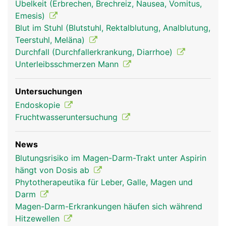
Übelkeit (Erbrechen, Brechreiz, Nausea, Vomitus,
Emesis)
Blut im Stuhl (Blutstuhl, Rektalblutung, Analblutung,
Teerstuhl, Meläna)
Durchfall (Durchfallerkrankung, Diarrhoe)
Unterleibsschmerzen Mann
verdauungstrakt
verdauungstrakt
Kopf Links Frau
Untersuchungen
frau
mann
Endoskopie
Fruchtwasseruntersuchung
News
Blutungsrisiko im Magen-Darm-Trakt unter Aspirin
hängt von Dosis ab
Phytotherapeutika für Leber, Galle, Magen und
Darm
Magen-Darm-Erkrankungen häufen sich während
Kopf Links Mann
Hitzewellen