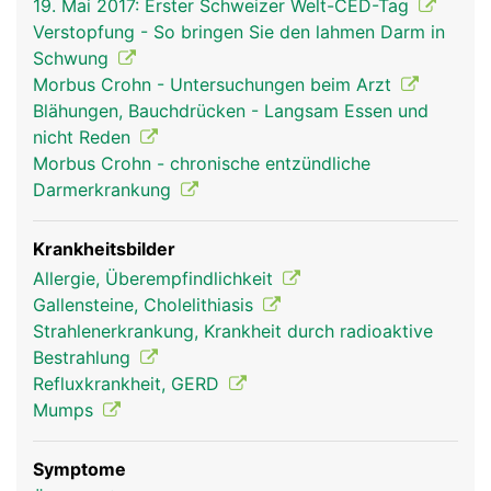
19. Mai 2017: Erster Schweizer Welt-CED-Tag
Speicheldrüsen vermischt. Der Speichel macht
Verstopfung - So bringen Sie den lahmen Darm in
feste Bissen gleitfähig und leitet die Verdauung
Schwung
der zuckerhaltigen Lebensmittel (Kohlenhydrate)
Morbus Crohn - Untersuchungen beim Arzt
ein. In Magen und Darm wird die Nahrung weiter
Blähungen, Bauchdrücken - Langsam Essen und
aufgespalten ("verdaut"). Dabei helfen die
nicht Reden
Verdauungssäfte der Bauchspeicheldrüse und die
Morbus Crohn - chronische entzündliche
Galle aus der Leber. Wichtige Nährstoffe werden
Darmerkrankung
vom Darm über die Schleimhaut ins Blut
aufgenommen und gelangen über die Pfortader in
die Leber, dem wichtigsten Stoffwechselorgan im
Krankheitsbilder
Körper, wo sie gespeichert und weiter verarbeitet
Allergie, Überempfindlichkeit
werden. Unverdauliche Nahrungsbestandteile
Gallensteine, Cholelithiasis
werden als Stuhl aus dem Körper ausgeschieden.
Strahlenerkrankung, Krankheit durch radioaktive
Der Darminhalt wird dabei durch kräftige,
Bestrahlung
wellenförmige Darmbewegungen (Peristaltik)
Refluxkrankheit, GERD
durch den Verdauungstrakt transportiert.
Mumps
Symptome