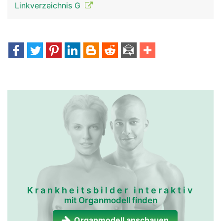
Linkverzeichnis G
Krankheitsbilder interaktiv
mit Organmodell finden
Organmodell anschauen