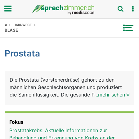
Fokus
HARNWEGE
BLASE
Krankheitsbilder
Prostata
Symptome
Untersuchungen
Die Prostata (Vorsteherdrüse) gehört zu den
News
männlichen Geschlechtsorganen und produziert
die Samenflüssigkeit. Die gesunde Prostata hat die
...mehr sehen
Ratgeber
Grösse und Form einer Kastanie und liegt direkt
unter der Harnblase. Ihre Rückseite grenzt an den
Rubriken
Enddarm, weshalb die Prostata mit dem Finger
Fokus
über den Anus ertastet werden kann. Die von der
Prostatakrebs: Aktuelle Informationen zur
Harnblase abgehende Harnröhre verläuft durch die
Behandlung und Erkennung von Krebs an der