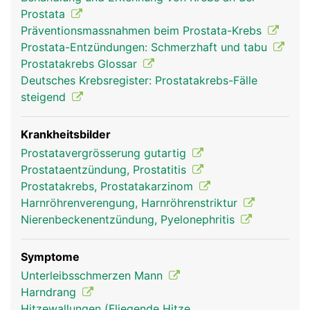
Mitte der Prostata. Hier tritt beim Samenerguss
Prostata
(Ejakulation) die in der Prostata gebildete
Präventionsmassnahmen beim Prostata-Krebs
Samenflüssigkeit in die Harnröhre über. Sie enthält
Prostata-Entzündungen: Schmerzhaft und tabu
verschiedene Enzyme, die für eine Befruchtung der
Prostatakrebs Glossar
weiblichen Eizelle benötigt werden. Mit
Deutsches Krebsregister: Prostatakrebs-Fälle
zunehmenden Alter vergrössert sich die Prostata.
steigend
Krankheitsbilder
Prostatavergrösserung gutartig
Prostataentzündung, Prostatitis
Prostatakrebs, Prostatakarzinom
Harnröhrenverengung, Harnröhrenstriktur
Nierenbeckenentzündung, Pyelonephritis
Prostata Mann
Symptome
Unterleibsschmerzen Mann
Harndrang
Hitzewallungen (Fliegende Hitze