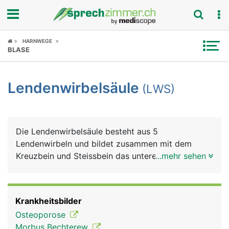
Fokus
HARNWEGE
BLASE
Krankheitsbilder
Lendenwirbelsäule
(LWS)
Symptome
Untersuchungen
Die Lendenwirbelsäule besteht aus 5
News
Lendenwirbeln und bildet zusammen mit dem
Kreuzbein und Steissbein das untere Ende der
...mehr sehen
Ratgeber
Wirbelsäule. Die Lendenwirbel müssen einen
wesentlich grösseren Anteil des Körpergewichts
Rubriken
tragen als die Hals- und Brustwirbel und sind
Krankheitsbilder
daher besonders belastet. Aus den Lendenwirbeln
Osteoporose
tritt der längste Nerv des Körpers aus, der
Morbus Bechterew