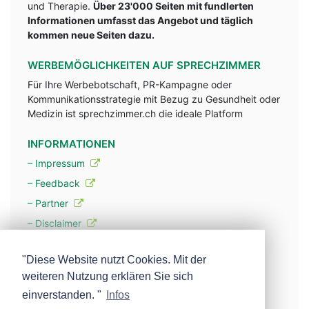
und Therapie.
Über 23'000 Seiten mit fundlerten
Informationen umfasst das Angebot und täglich
kommen neue Seiten dazu.
WERBEMÖGLICHKEITEN AUF SPRECHZIMMER
Für Ihre Werbebotschaft, PR-Kampagne oder
Kommunikationsstrategie mit Bezug zu Gesundheit oder
Medizin ist sprechzimmer.ch die ideale Platform
INFORMATIONEN
– Impressum
– Feedback
– Partner
– Disclaimer
– Datenschutzerklärung / Privacy Policy
"Diese Website nutzt Cookies. Mit der
weiteren Nutzung erklären Sie sich
– Werbung
einverstanden. "
Infos
– Mehr über unsere Experten