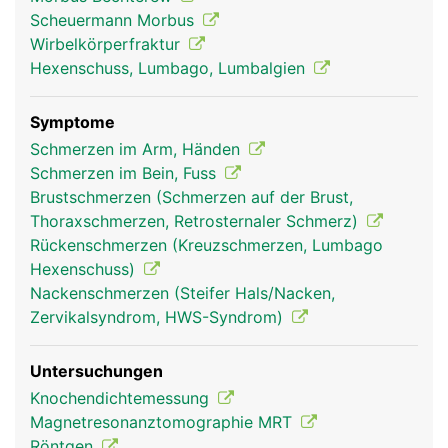
Ischiasnerv, der die Rückseite der Beine bis zu den
Scheuermann Morbus
Füssen versorgt. In der Lendenwirbelsäule endet
Wirbelkörperfraktur
ausserdem das Rückenmark.
Hexenschuss, Lumbago, Lumbalgien
Symptome
Schmerzen im Arm, Händen
Schmerzen im Bein, Fuss
Brustschmerzen (Schmerzen auf der Brust,
Thoraxschmerzen, Retrosternaler Schmerz)
Rückenschmerzen (Kreuzschmerzen, Lumbago
Hexenschuss)
Nackenschmerzen (Steifer Hals/Nacken,
Frau
Mann
Zervikalsyndrom, HWS-Syndrom)
Untersuchungen
Knochendichtemessung
Magnetresonanztomographie MRT
Röntgen