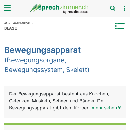
Fokus
HARNWEGE
BLASE
Krankheitsbilder
Bewegungsapparat
Symptome
(Bewegungsorgane,
Untersuchungen
Bewegungssystem, Skelett)
News
Ratgeber
Der Bewegungsapparat besteht aus Knochen,
Gelenken, Muskeln, Sehnen und Bänder. Der
Rubriken
Bewegungsapparat gibt dem Körper Halt und
...mehr sehen
Stütze für den aufrechten Gang, dient der
Fortbewegung und der Feinmotorik (Greifen und
Halten). Weitere Aufgaben sind Schutz der inneren