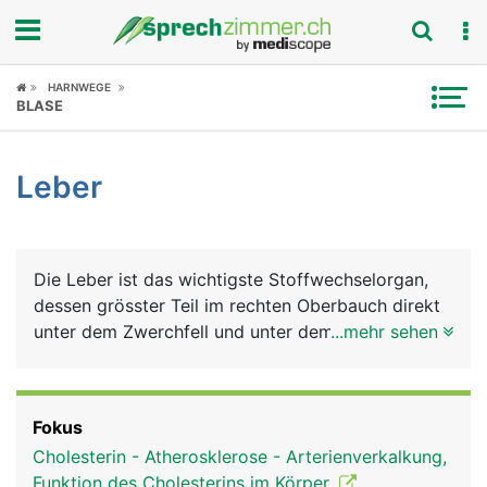
Fokus
HARNWEGE
BLASE
Krankheitsbilder
Leber
Symptome
Untersuchungen
Die Leber ist das wichtigste Stoffwechselorgan,
News
dessen grösster Teil im rechten Oberbauch direkt
unter dem Zwerchfell und unter dem rechten
...mehr sehen
Ratgeber
Rippenbogen liegt. Sie besteht aus einem grossen
rechten Lappen und einem kleineren linken Lappen
Rubriken
und besteht aus Milliarden von Leberzellen
Fokus
(Hepatozyten). Die Leber erfüllt viele
Cholesterin - Atherosklerose - Arterienverkalkung,
lebenswichtige Aufgaben: Sie ist gleichzeitig
Funktion des Cholesterins im Körper