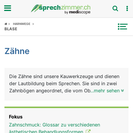
Fokus
HARNWEGE
BLASE
Krankheitsbilder
Zähne
Symptome
Untersuchungen
Die Zähne sind unsere Kauwerkzeuge und dienen
News
der Lautbildung beim Sprechen. Sie sind in zwei
Zahnbögen angeordnet, die vom Oberkiefer- und
...mehr sehen
Ratgeber
vom Unterkiefer getragen werden. Jeder Mensch
hat im Leben zwei natürliche Zahnsätze (Gebisse):
Rubriken
Das Milchgebiss aus 20 Milchzähnen, das im
Fokus
mittleren Kindesalter vom bleibenden Gebiss
Zahnschmuck: Glossar zu verschiedenen
ersetzt wird, das aus 32 Zähnen besteht: auf jeder
ästhetischen Behandlungsformen