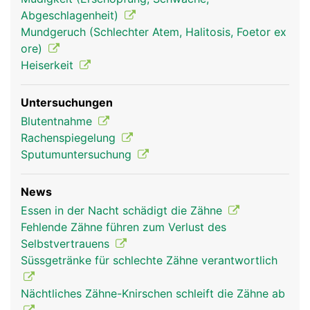
die über die Wurzelkanäle in die Zahnhöhle
Abgeschlagenheit)
gelangen. Der Zahnfleischrand ist nicht mit dem
Mundgeruch (Schlechter Atem, Halitosis, Foetor ex
Zahnschmelz verwachsen, sondern erst mit der
ore)
tiefer liegenden Wurzelhaut, wodurch sich im
Heiserkeit
Bereich des Zahnhalses eine natürliche
Zahnfleischtasche bildet, die normalerweise
Untersuchungen
maximal zwei bis drei Millimeter tief ist.
Blutentnahme
Rachenspiegelung
Sputumuntersuchung
News
Essen in der Nacht schädigt die Zähne
Fehlende Zähne führen zum Verlust des
Selbstvertrauens
Süssgetränke für schlechte Zähne verantwortlich
Nächtliches Zähne-Knirschen schleift die Zähne ab