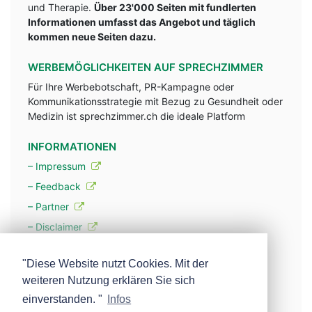
und Therapie.
Über 23'000 Seiten mit fundlerten
Informationen umfasst das Angebot und täglich
kommen neue Seiten dazu.
WERBEMÖGLICHKEITEN AUF SPRECHZIMMER
Für Ihre Werbebotschaft, PR-Kampagne oder
Kommunikationsstrategie mit Bezug zu Gesundheit oder
Medizin ist sprechzimmer.ch die ideale Platform
INFORMATIONEN
– Impressum
– Feedback
– Partner
– Disclaimer
– Datenschutzerklärung / Privacy Policy
"Diese Website nutzt Cookies. Mit der
weiteren Nutzung erklären Sie sich
– Werbung
einverstanden. "
Infos
– Mehr über unsere Experten