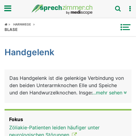
Fokus
HARNWEGE
BLASE
Krankheitsbilder
Handgelenk
Symptome
Untersuchungen
Das Handgelenk ist die gelenkige Verbindung von
News
den beiden Unterarmknochen Elle und Speiche
und den Handwurzelknochen. Insgesamt gibt es 8
...mehr sehen
Ratgeber
Handwurzelknochen, die in zwei Reihen zu je 4
Knochen angeordnet sind. Die Handwurzelknochen
Rubriken
sind einzeln beweglich, mit Knorpelgewebe
Fokus
überzogen und werden von Bändern
Zöliakie-Patienten leiden häufiger unter
zusammengehalten. Weitere feste Bänder
neurologischen Störungen