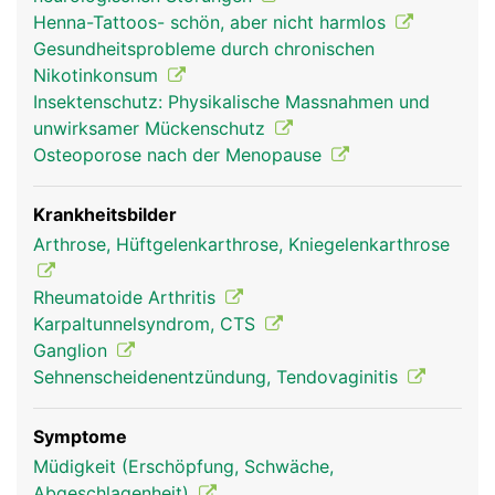
verbinden die Handwurzelknochen mit der Elle und
Henna-Tattoos- schön, aber nicht harmlos
Speiche und stabilisieren das Handgelenk. Durch
Gesundheitsprobleme durch chronischen
den Handwurzelkanal (Karpaltunnel) laufen Nerven
Nikotinkonsum
sowie die Muskelsehnen der Unterarmmuskeln, mit
Insektenschutz: Physikalische Massnahmen und
denen die Finger bewegt werden.
unwirksamer Mückenschutz
Osteoporose nach der Menopause
Krankheitsbilder
Arthrose, Hüftgelenkarthrose, Kniegelenkarthrose
Rheumatoide Arthritis
Karpaltunnelsyndrom, CTS
Ganglion
Sehnenscheidenentzündung, Tendovaginitis
Handgelenk Frau
Handgelenk Mann
Symptome
Müdigkeit (Erschöpfung, Schwäche,
Abgeschlagenheit)