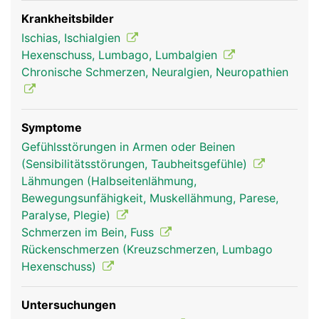
Wadennerv und einen Schienbeinnerv. Der
Ischiasnerv leitet einerseits Schmerz- und
Krankheitsbilder
Gefühlswahrnehmungen von den Beinen und
Ischias, Ischialgien
Füssen zum Gehirn und andererseits
Hexenschuss, Lumbago, Lumbalgien
Bewegungssignale vom Gehirn zu den jeweiligen
Chronische Schmerzen, Neuralgien, Neuropathien
Muskeln der Beine und Füsse. Schäden des
Ischiasnervs können daher starke Schmerzen,
Taubheitsgefühle oder Muskelschwächen bzw.
Symptome
Lähmungen an den Beinen auslösen.
Gefühlsstörungen in Armen oder Beinen
(Sensibilitätsstörungen, Taubheitsgefühle)
Lähmungen (Halbseitenlähmung,
Bewegungsunfähigkeit, Muskellähmung, Parese,
Paralyse, Plegie)
Schmerzen im Bein, Fuss
Rückenschmerzen (Kreuzschmerzen, Lumbago
Hexenschuss)
Untersuchungen
ischiasnerv frau
ischiasnerv mann