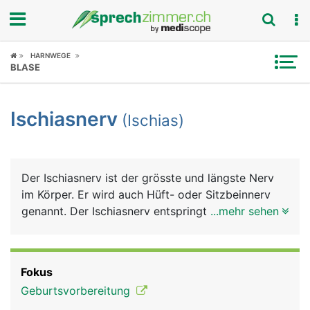
Fokus
HARNWEGE
BLASE
Krankheitsbilder
Ischiasnerv
(Ischias)
Symptome
Untersuchungen
Der Ischiasnerv ist der grösste und längste Nerv
News
im Körper. Er wird auch Hüft- oder Sitzbeinnerv
genannt. Der Ischiasnerv entspringt in Höhe der
...mehr sehen
Ratgeber
Lendenwirbelsäule aus einem Nervengeflecht des
Rückenmarks. Er gelangt unter dem Gesässmuskel
Rubriken
über eine Öffnung im Beckenknochen an die
Fokus
Rückseite des Beines und zieht bis zu den Zehen.
Geburtsvorbereitung
In Höhe der Kniekehle teilt er sich in einen