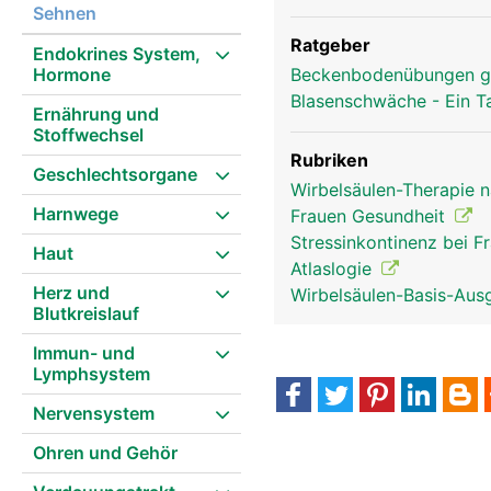
Sehnen
Ratgeber
Endokrines System,
Hormone
Beckenbodenübungen g
Blasenschwäche - Ein T
Ernährung und
Stoffwechsel
Rubriken
Geschlechtsorgane
Wirbelsäulen-Therapie 
Harnwege
Frauen Gesundheit
Stressinkontinenz bei 
Haut
Atlaslogie
Herz und
Wirbelsäulen-Basis-Aus
Blutkreislauf
Immun- und
Lymphsystem
Nervensystem
Ohren und Gehör