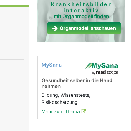
tung und
Krankheitsbilder
interaktiv
chiedene
mit Organmodell finden
che
über das
Organmodell anschauen
h
rgane.
MySana
Gesundheit selber in die Hand
nehmen
Bildung, Wissenstests,
Risikoschätzung
Mehr zum Thema