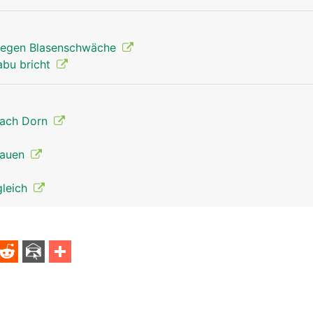
egen Blasenschwäche
abu bricht
nach Dorn
Frauen
gleich