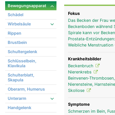
gleichmässig auf die Ob
Bewegungsapparat
ein sicherer Stand ermö
Fokus
Schädel
Bänder und Muskeln mit
Das Becken der Frau wei
Festigkeit und Stabilit
Wirbelsäule
Beckenboden während 
Hüftgelenk mit dem Obe
Spirale kann vor Beck
Rippen
ausserdem die Beckenor
Prostata-Entzündungen
Frauen haben im Vergle
Brustbein
Weibliche Menstruation
Beckenausgang um ein 
Schultergelenk
Krankheitsbilder
Schlüsselbein,
Klavikula
Beckenbruch
Nierenkrebs
Schulterblatt,
Beinvenen-Thrombosen
Skapula
Nierensteine, Harnsteine
Oberarm, Humerus
Skoliose
Unterarm
Symptome
Handgelenk
Schmerzen im Bein, Fus