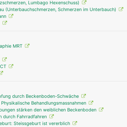
uzschmerzen, Lumbago Hexenschuss)
rau (Unterbauchschmerzen, Schmerzen im Unterbauch)
Mann
)
Becken Mann
raphie MRT
g
 CT
opfung durch Beckenboden-Schwäche
 Physikalische Behandlungsmassnahmen
übungen stärken den weiblichen Beckenboden
n durch Fahrradfahren
urt: Steissgeburt ist vererblich