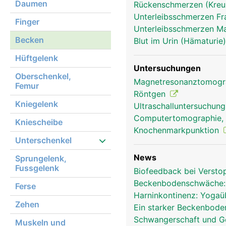
Daumen
Rückenschmerzen (Kre
Unterleibsschmerzen F
Finger
Unterleibsschmerzen 
Becken
Blut im Urin (Hämaturie
Hüftgelenk
Untersuchungen
Oberschenkel,
Becken Frau
Magnetresonanztomog
Femur
Röntgen
Kniegelenk
Ultraschalluntersuchun
Computertomographie,
Kniescheibe
Knochenmarkpunktion
Unterschenkel
News
Sprungelenk,
Fussgelenk
Biofeedback bei Verst
Beckenbodenschwäche:
Ferse
Harninkontinenz: Yoga
Zehen
Ein starker Beckenbode
Schwangerschaft und Geb
Muskeln und