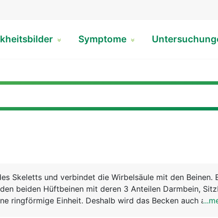
kheitsbilder
Symptome
Untersuchun
des Skeletts und verbindet die Wirbelsäule mit den Beinen. 
den beiden Hüftbeinen mit deren 3 Anteilen Darmbein, Sitz
ne ringförmige Einheit. Deshalb wird das Becken auch als 
...m
chnet. Über diesen festen und stabilen Ring wird das Körp