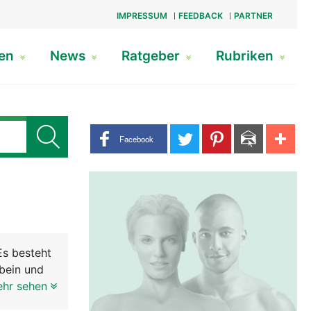
IMPRESSUM
FEEDBACK
PARTNER
gen
News
Ratgeber
Rubriken
Share buttons
Facebook
Es besteht
bein und
Beckenring
ehr sehen
ergewicht