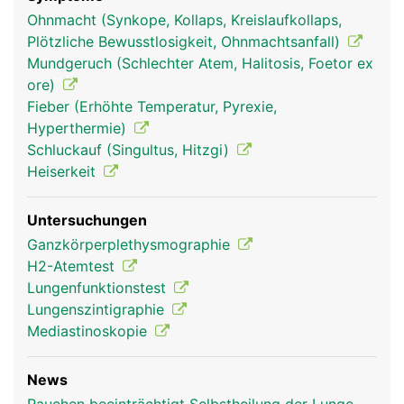
(Brustfell). Der feine Spalt zwischen ist mit einer
Ohnmacht (Synkope, Kollaps, Kreislaufkollaps,
geringen Menge Flüssigkeit gefüllt, sodass sich die
Plötzliche Bewusstlosigkeit, Ohnmachtsanfall)
Lunge beim Atmen reibungslos dehnen und
Mundgeruch (Schlechter Atem, Halitosis, Foetor ex
zusammenziehen kann.
ore)
Fieber (Erhöhte Temperatur, Pyrexie,
Hyperthermie)
Schluckauf (Singultus, Hitzgi)
Heiserkeit
Untersuchungen
Ganzkörperplethysmographie
H2-Atemtest
Lungenfunktionstest
Lunge Frau
Lunge Mann
Lungenszintigraphie
Mediastinoskopie
News