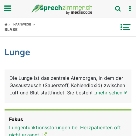
Fokus
HARNWEGE
BLASE
Krankheitsbilder
Lunge
Symptome
Untersuchungen
Die Lunge ist das zentrale Atemorgan, in dem der
News
Gasaustausch (Sauerstoff, Kohlendioxid) zwischen
Luft und Blut stattfindet. Sie besteht aus einem
...mehr sehen
Ratgeber
rechten und einem linken Lungenflügel, die
zusammen mit dem Herz, den grossen
Rubriken
Blutgefässen (Aorta, Hohlvenen), der Luftröhre,
Fokus
der Speiseröhre und verschiedene Nerven in der
Lungenfunktionsstörungen bei Herzpatienten oft
Brusthöhle liegen. Geschützt werden die
nicht erkannt