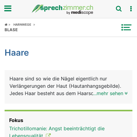
Fokus
HARNWEGE
BLASE
Krankheitsbilder
Haare
Symptome
Untersuchungen
Haare sind so wie die Nägel eigentlich nur
News
Verlängerungen der Haut (Hautanhangsgebilde).
Jedes Haar besteht aus dem Haarschaft und der
...mehr sehen
Ratgeber
Haarwurzel, die tief in der Haut (Lederhaut)
verankert ist. Um die Haarwurzel herum liegt der
Rubriken
Haarfollikel, in dem sich Nervenenden befinden,
Fokus
die feinste Haarbewegungen registrieren. Die
Trichotillomanie: Angst beeinträchtigt die
Haarwurzel bildet an ihrem unteren Ende eine
Lebensqualität