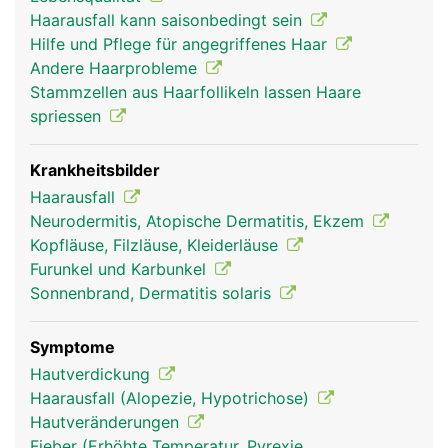
knollige Verdickung, die Haarzwiebel. Dort
Haarausfall kann saisonbedingt sein
befindet sich auch die gut durchblutete
Hilfe und Pflege für angegriffenes Haar
Haarpapille, die das Haar mit Nährstoffen versorgt
Andere Haarprobleme
und so zum Wachsen bringt. Zu jedem Haarfollikel
Stammzellen aus Haarfollikeln lassen Haare
gehört ein kleiner Muskel, der das Haar bei Kälte
spriessen
oder Stress aufrichtet ("Gänsehaut"). Die Körper-
und Kopfhaare dienen zum Schutz vor Kälte und
Sonneneinstrahlung. Die Augenbrauen und
Krankheitsbilder
Wimpern schützen die Augen vor äusseren
Haarausfall
Einflüssen und die Nasenhaare fangen kleine
Neurodermitis, Atopische Dermatitis, Ekzem
Partikel (z.B. Staub) ab, damit sie nicht eingeatmet
Kopfläuse, Filzläuse, Kleiderläuse
werden.
Furunkel und Karbunkel
Sonnenbrand, Dermatitis solaris
Symptome
Hautverdickung
Haarausfall (Alopezie, Hypotrichose)
Hautveränderungen
Fieber (Erhöhte Temperatur, Pyrexie,