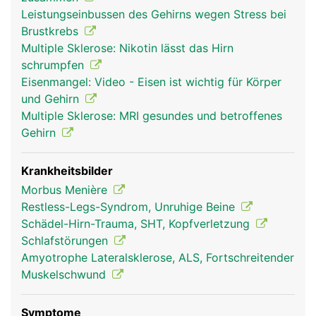
Zuständig für all diese Abläufe sind rund 100
Leistungseinbussen des Gehirns wegen Stress bei
Milliarden Nervenzellen (Hirnzellen), die
Brustkrebs
untereinander mit unzähligen Kontaktstellen
Multiple Sklerose: Nikotin lässt das Hirn
vernetzt sind und so ein hochkompliziertes
schrumpfen
elektronisches Kommunikationssystem bilden.
Eisenmangel: Video - Eisen ist wichtig für Körper
Anders als andere Zellen kann der Körper
und Gehirn
geschädigte Hirnzellen nicht regenerieren. Als
Multiple Sklerose: MRI gesundes und betroffenes
Kommandozentrale steuert das Hirn praktisch alle
Gehirn
Körperfunktionen, wobei verschiedene Bereiche
des Hirns unterschiedliche Aufgaben erfüllen. Das
Stammhirn steuert z.B. Atmung, Herzschlag,
Krankheitsbilder
Verdauung, und andere lebenswichtige Funktionen
Morbus Menière
wie die Körpertemperatur. Das Zwischenhirn ist die
Restless-Legs-Syndrom, Unruhige Beine
Umschaltstelle zum Grosshirn und besitzt an der
Schädel-Hirn-Trauma, SHT, Kopfverletzung
Unterseite die Hirnanhangsdrüse, die den
Schlafstörungen
Hormonhaushalt reguliert. Das Grosshirn steuert
Amyotrophe Lateralsklerose, ALS, Fortschreitender
die Bewegungen, ist Sitz der Gedanken, Gefühle,
Muskelschwund
des Gedächtnisses und des Bewusstseins. Das
Mittelhirn steuert den Schlaf und das Kleinhirn ist
Symptome