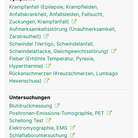
für das Gleichgewicht und die Koordination von
Krampfanfall (Epilepsie, Krampfleiden,
Bewegungen zuständig. Zur optimalen Funktion ist
Anfallskrankheit, Anfallsleiden, Fallsucht,
unser Gehirn auf eine ununterbrochene
Zuckungen, Krampfanfall)
Sauerstoffversorgung über die Durchblutung
Aufmerksamkeitsstörung (Unaufmerksamkeit,
angewiesen. Eine Unterbrechung des Blutflusses
Zerstreutheit)
von mehr als 10 Sekunden führt zur
Schwindel (Vertigo, Schwindelanfall,
Bewusstlosigkeit, eine Unterbrechung für mehrere
Schwindelattacke, Gleichgewichtsstörung)
Minuten führt bereits zu bleibenden Schäden.
Fieber (Erhöhte Temperatur, Pyrexie,
Geschützt wird das Gehirn vom umliegenden
Hyperthermie)
Schädelknochen und den umgebenden Hirnhäuten,
Rückenschmerzen (Kreuzschmerzen, Lumbago
zwischen denen die Hirn-Rückenmark-Flüssigkeit
Hexenschuss)
(Liquor) fliesst, um Stösse abzudämpfen. Über den
Liquor wird das Gehirn auch mit Nährstoffen
Untersuchungen
versorgt.
Blutdruckmessung
Positronen-Emissions-Tomographie, PET
Schellong Test
Elektromyographie, EMG
Schlaflaboruntersuchung