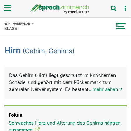
Fokus
HARNWEGE
BLASE
Krankheitsbilder
Hirn
(Gehirn, Gehirns)
Symptome
Untersuchungen
Das Gehirn (Hirn) liegt geschützt im knöchernen
News
Schädel und gehört mit dem Rückenmark zum
zentralen Nervensystem. Es besteht grob aus
...mehr sehen
Ratgeber
Grosshirn, Zwischenhirn, Mittelhirn, Kleinhirn und
Stammhirn. Im Gehirn treffen alle Informationen
Rubriken
und Reize aus dem Körper und aus der Aussenwelt
Fokus
(Sinneseindrücke) zusammen, werden verarbeitet
Schwaches Herz und Alterung des Gehirns hängen
und lösen entsprechende Reaktionen aus.
zusammen