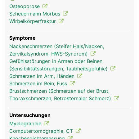
Osteoporose
Scheuermann Morbus
Wirbelkörperfraktur
Symptome
Nackenschmerzen (Steifer Hals/Nacken,
Zervikalsyndrom, HWS-Syndrom)
Gefühlsstörungen in Armen oder Beinen
Brustwirbelsäule
Brustwirbelsäule
Frau
Mann
(Sensibilitätsstörungen, Taubheitsgefühle)
Schmerzen im Arm, Händen
Schmerzen im Bein, Fuss
Brustschmerzen (Schmerzen auf der Brust,
Thoraxschmerzen, Retrosternaler Schmerz)
Untersuchungen
Myelographie
Computertomographie, CT
Knochendichtemessung