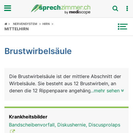
Fokus
NERVENSYSTEM
HIRN
MITTELHIRN
Krankheitsbilder
Brustwirbelsäule
Symptome
Untersuchungen
Die Brustwirbelsäule ist der mittlere Abschnitt der
News
Wirbelsäule. Sie besteht aus 12 Brustwirbeln, an
denen die 12 Rippenpaare angehängt sind, die
...mehr sehen
Ratgeber
zusammen mit dem Brustbein den Brustkorb
bilden. Im unteren Bereich der Brustwirbelsäule
Rubriken
treten aus dem Wirbelkanal an beiden Seiten die
Krankheitsbilder
Nerven für die Beine aus.
Bandscheibenvorfall, Diskushernie, Discusprolaps